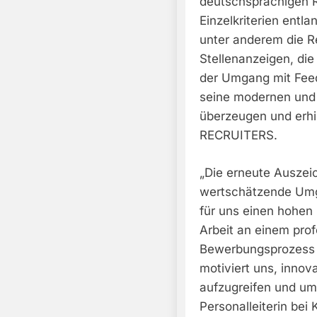
deutschsprachigen R
Einzelkriterien entl
unter anderem die R
Stellenanzeigen, di
der Umgang mit Fee
seine modernen und
überzeugen und erhie
RECRUITERS.
„Die erneute Auszeic
wertschätzende Umg
für uns einen hohen 
Arbeit an einem prof
Bewerbungsprozess w
motiviert uns, innov
aufzugreifen und umz
Personalleiterin bei 