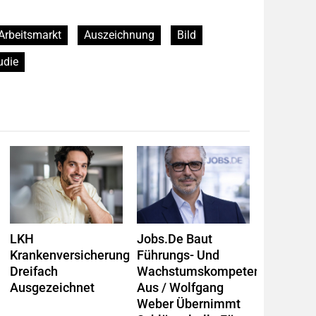
Arbeitsmarkt
Auszeichnung
Bild
udie
LKH
Jobs.de Baut
Krankenversicherung
Führungs- Und
Dreifach
Wachstumskompetenz
Ausgezeichnet
Aus / Wolfgang
Weber Übernimmt