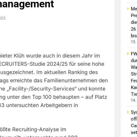
management
Me
Pre
2025
di
26
bis
15.
FW 
bieter Klüh wurde auch in diesem Jahr im
du
CRUITERS-Studie 2024/25 für seine hohe
Wa
ausgezeichnet. Im aktuellen Ranking des
St
rlags erreichte das Familienunternehmen den
Fe
Ka
che „Facility-/Security-Services“ und konnte
Ti
ng unter den Top 100 behaupten – auf Platz
14.
3 untersuchten Arbeitgebern in
Sy
off
Ca
größte Recruiting-Analyse im
se