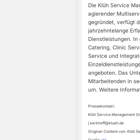
Die Klüh Service Ma
agierender Multiserv
gegründet, verfügt 
jahrzehntelange Erfa
Dienstleistungen. I
Catering, Clinic Serv
Service und Integra
Einzeldienstleistung
angeboten. Das Unt
Mitarbeitenden in s
um. Weitere Informa
Pressekontakt:
Klüh Service Management GmbH
j.kerkhoff@klueh.de
Original-Content von: Klüh 
Quelle:
ots