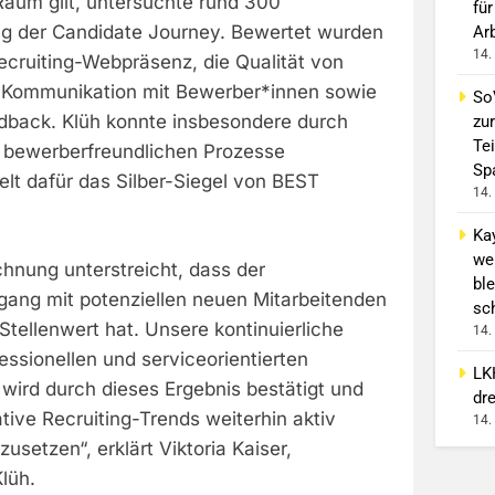
aum gilt, untersuchte rund 300
für
ang der Candidate Journey. Bewertet wurden
Ar
14.
ecruiting-Webpräsenz, die Qualität von
e Kommunikation mit Bewerber*innen sowie
So
dback. Klüh konnte insbesondere durch
zur
Tei
 bewerberfreundlichen Prozesse
Sp
lt dafür das Silber-Siegel von BEST
14.
Ka
we
hnung unterstreicht, dass der
ble
ang mit potenziellen neuen Mitarbeitenden
sc
Stellenwert hat. Unsere kontinuierliche
14.
essionellen und serviceorientierten
LK
ird durch dieses Ergebnis bestätigt und
dr
ative Recruiting-Trends weiterhin aktiv
14.
usetzen“, erklärt Viktoria Kaiser,
Klüh.