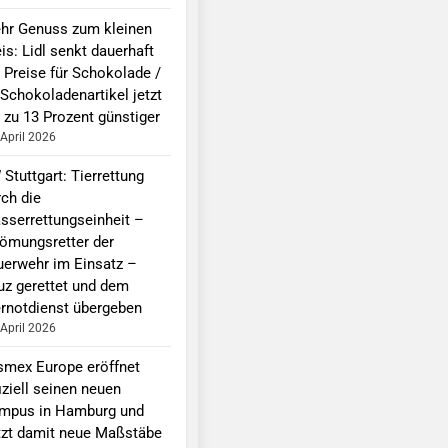
hr Genuss zum kleinen
is: Lidl senkt dauerhaft
e Preise für Schokolade /
 Schokoladenartikel jetzt
 zu 13 Prozent günstiger
 April 2026
Stuttgart: Tierrettung
rch die
sserrettungseinheit –
römungsretter der
uerwehr im Einsatz –
uz gerettet und dem
ernotdienst übergeben
 April 2026
smex Europe eröffnet
iziell seinen neuen
mpus in Hamburg und
tzt damit neue Maßstäbe