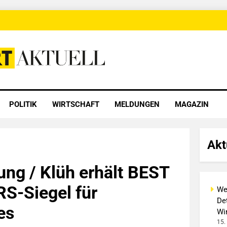
 Aktuell
POLITIK
WIRTSCHAFT
MELDUNGEN
MAGAZIN
Akt
ng / Klüh erhält BEST
S-Siegel für
We
Det
es
Wi
15.