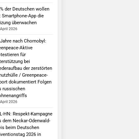
 % der Deutschen wollen
t Smartphone-App die
izung überwachen
 April 2026
 Jahre nach Chornobyl:
eenpeace-Aktive
testieren für
terstützung bei
ederaufbau der zerstörten
hutzhülle / Greenpeace-
port dokumentiert Folgen
s russischen
ohnenangriffs
 April 2026
L-HN: Respekt-Kampagne
s dem Neckar-Odenwald-
eis beim Deutschen
äventionstag 2026 in