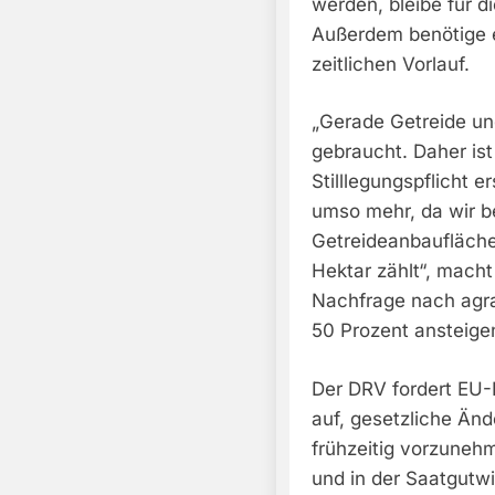
werden, bleibe für d
Außerdem benötige 
zeitlichen Vorlauf.
„Gerade Getreide u
gebraucht. Daher ist
Stilllegungspflicht e
umso mehr, da wir b
Getreideanbaufläche
Hektar zählt“, macht 
Nachfrage nach agr
50 Prozent ansteige
Der DRV fordert EU
auf, gesetzliche Änd
frühzeitig vorzuneh
und in der Saatgutwi