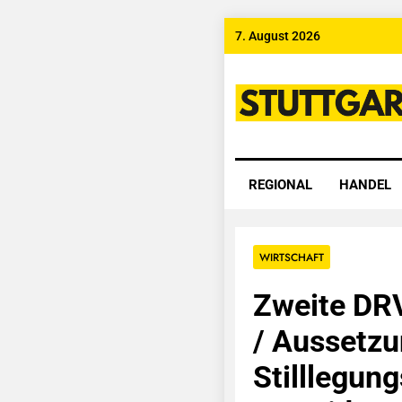
Skip
7. August 2026
to
content
Stuttgart
REGIONAL
HANDEL
WIRTSCHAFT
Zweite DR
/ Aussetzu
Stilllegun