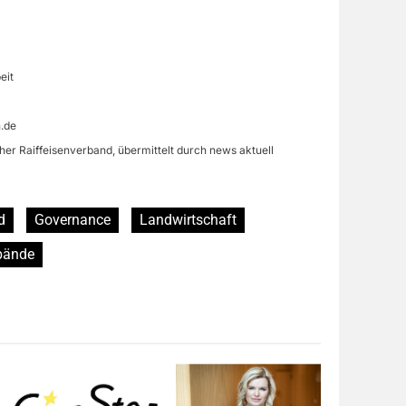
eit
n.de
her Raiffeisenverband, übermittelt durch news aktuell
d
Governance
Landwirtschaft
bände