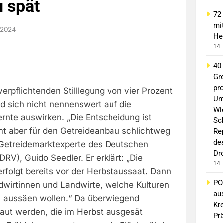
u spät
72
mi
l 2024
He
14.
40
Gr
pro
erpflichtenden Stilllegung von vier Prozent
Un
d sich nicht nennenswert auf die
Wi
ernte auswirken. „Die Entscheidung ist
Sc
mmt aber für den Getreideanbau schlichtweg
Re
de
r Getreidemarktexperte des Deutschen
Dr
DRV), Guido Seedler. Er erklärt: „Die
14.
rfolgt bereits vor der Herbstaussaat. Dann
PO
dwirtinnen und Landwirte, welche Kulturen
au
en aussäen wollen.“ Da überwiegend
Kr
aut werden, die im Herbst ausgesät
Pr