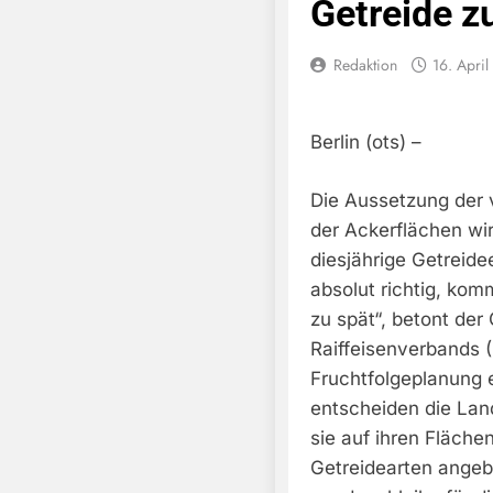
Getreide z
Redaktion
16. Apri
Berlin (ots) –
Die Aussetzung der v
der Ackerflächen wir
diesjährige Getreide
absolut richtig, ko
zu spät“, betont de
Raiffeisenverbands (
Fruchtfolgeplanung e
entscheiden die Lan
sie auf ihren Fläch
Getreidearten angeb