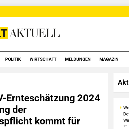
 Aktuell
POLITIK
WIRTSCHAFT
MELDUNGEN
MAGAZIN
Akt
V-Ernteschätzung 2024
ng der
We
Det
gspflicht kommt für
Wi
15.