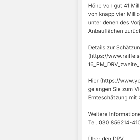
Höhe von gut 41 Mil
von knapp vier Milli
unter denen des Vorj
Anbauflächen zurüc
Details zur Schätzun
(https://www.raiffei
16_PM_DRV_zweite_
Hier (https://www.
gelangen Sie zum Vi
Ernteschätzung mit 
Weitere Information
Tel. 030 856214-410
Über den DRV