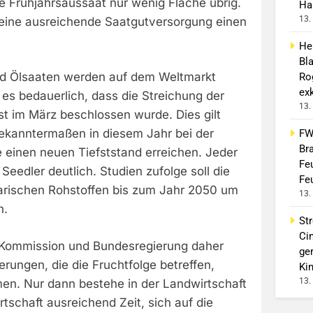
ie Frühjahrsaussaat nur wenig Fläche übrig.
Ha
13.
eine ausreichende Saatgutversorgung einen
He
Bl
nd Ölsaaten werden auf dem Weltmarkt
Ro
exk
 es bedauerlich, dass die Streichung der
13.
rst im März beschlossen wurde. Dies gilt
ekanntermaßen in diesem Jahr bei der
FW
Br
 einen neuen Tiefststand erreichen. Jeder
Fe
Seedler deutlich. Studien zufolge soll die
Fe
arischen Rohstoffen bis zum Jahr 2050 um
13.
n.
Str
Ci
-Kommission und Bundesregierung daher
ge
erungen, die die Fruchtfolge betreffen,
Ki
13.
men. Nur dann bestehe in der Landwirtschaft
rtschaft ausreichend Zeit, sich auf die