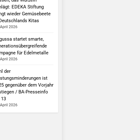
hlägt: EDEKA Stiftung
ingt wieder Gemüsebeete
 Deutschlands Kitas
 April 2026
gussa startet smarte,
nerationsübergreifende
mpagne für Edelmetalle
 April 2026
hl der
istungsminderungen ist
25 gegenüber dem Vorjahr
stiegen / BA-Presseinfo
 13
 April 2026