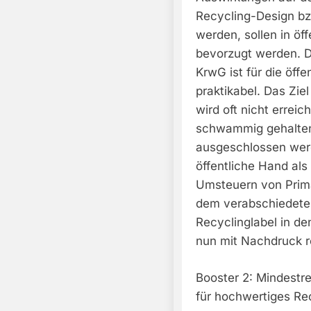
Recycling-Design bzw
werden, sollen in öf
bevorzugt werden. D
KrwG ist für die öff
praktikabel. Das Zie
wird oft nicht errei
schwammig gehalten,
ausgeschlossen werd
öffentliche Hand als
Umsteuern von Primä
dem verabschiedeten
Recyclinglabel in de
nun mit Nachdruck r
Booster 2: Mindestre
für hochwertiges Re