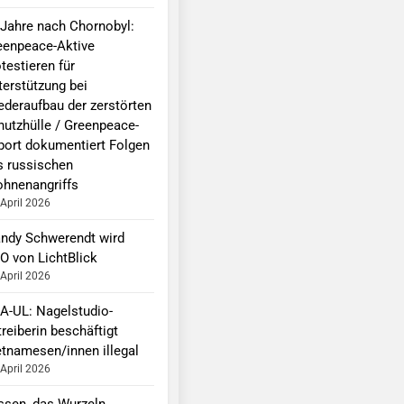
 Jahre nach Chornobyl:
eenpeace-Aktive
testieren für
terstützung bei
ederaufbau der zerstörten
hutzhülle / Greenpeace-
port dokumentiert Folgen
s russischen
ohnenangriffs
 April 2026
ndy Schwerendt wird
O von LichtBlick
 April 2026
A-UL: Nagelstudio-
reiberin beschäftigt
etnamesen/innen illegal
 April 2026
ssen, das Wurzeln