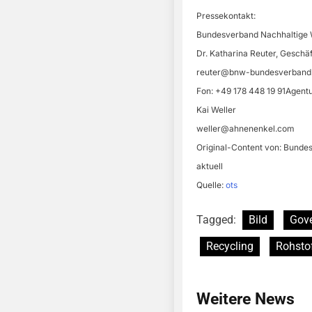
Pressekontakt:
Bundesverband Nachhaltige W
Dr. Katharina Reuter, Geschäf
reuter@bnw-bundesverband
Fon: +49 178 448 19 91Agent
Kai Weller
weller@ahnenenkel.com
Original-Content von: Bundes
aktuell
Quelle:
ots
Tagged:
Bild
Gov
Recycling
Rohsto
Weitere News