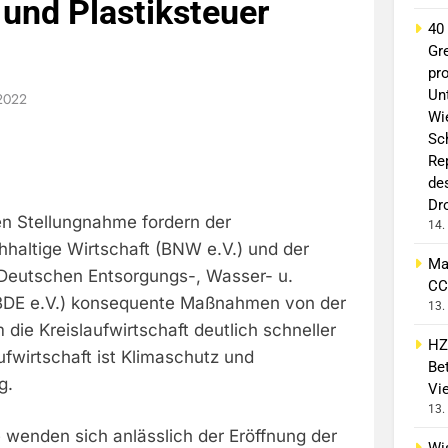
 und Plastiksteuer
40
Gr
pro
Un
2022
Wi
Sc
Re
de
Dr
n Stellungnahme fordern der
14.
altige Wirtschaft (BNW e.V.) und der
Ma
Deutschen Entsorgungs-, Wasser- u.
CC
(BDE e.V.) konsequente Maßnahmen von der
13.
die Kreislaufwirtschaft deutlich schneller
HZ
fwirtschaft ist Klimaschutz und
Bet
g.
Vi
13.
 wenden sich anlässlich der Eröffnung der
Wi