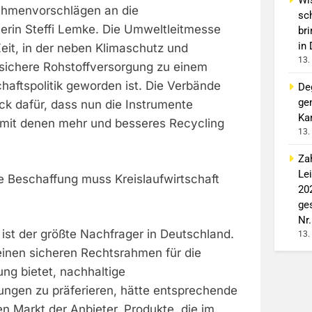
ahmenvorschlägen an die
sc
rin Steffi Lemke. Die Umweltleitmesse
br
in
 Zeit, in der neben Klimaschutz und
13.
sichere Rohstoffversorgung zu einem
haftspolitik geworden ist. Die Verbände
De
ge
k dafür, dass nun die Instrumente
Ka
mit denen mehr und besseres Recycling
13.
Za
Le
he Beschaffung muss Kreislaufwirtschaft
20
ge
Nr.
 ist der größte Nachfrager in Deutschland.
13.
einen sicheren Rechtsrahmen für die
ung bietet, nachhaltige
tungen zu präferieren, hätte entsprechende
n Markt der Anbieter. Produkte, die im