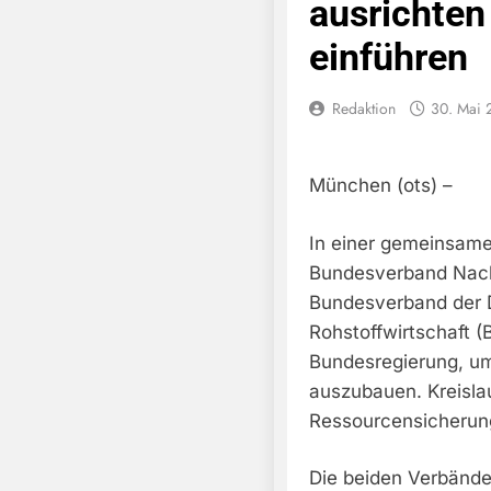
ausrichten
einführen
Redaktion
30. Mai 
München (ots) –
In einer gemeinsame
Bundesverband Nachh
Bundesverband der 
Rohstoffwirtschaft 
Bundesregierung, um 
auszubauen. Kreislau
Ressourcensicherun
Die beiden Verbände