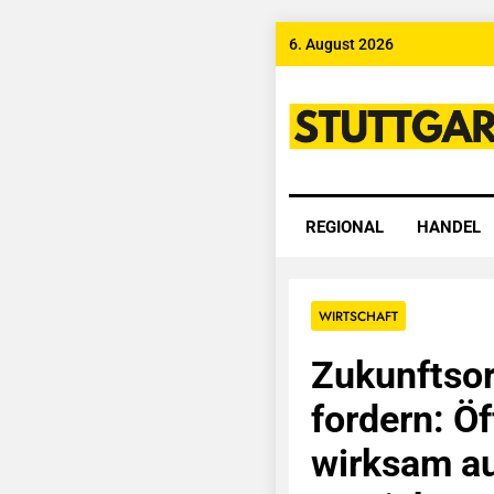
Skip
6. August 2026
to
content
Stuttgart
REGIONAL
HANDEL
WIRTSCHAFT
Zukunftsor
fordern: Ö
wirksam au