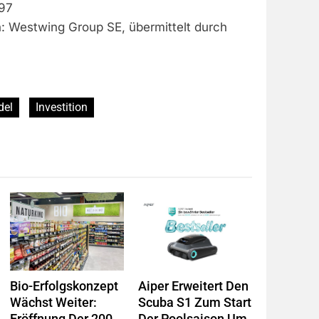
97
n: Westwing Group SE, übermittelt durch
del
Investition
Bio-Erfolgskonzept
Aiper Erweitert Den
Wächst Weiter:
Scuba S1 Zum Start
Eröffnung Der 200.
Der Poolsaison Um