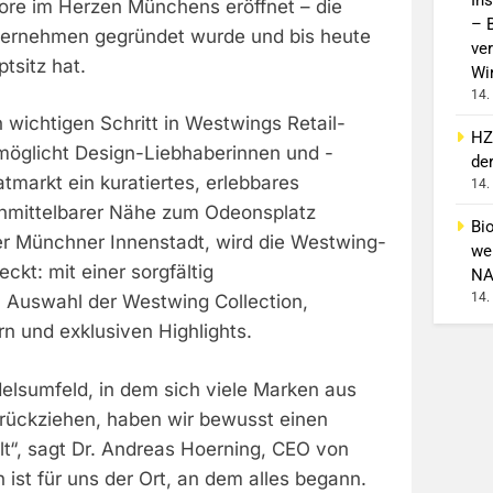
ore im Herzen Münchens eröffnet – die
– 
nternehmen gegründet wurde und bis heute
ver
tsitz hat.
Wi
14.
n wichtigen Schritt in Westwings Retail-
HZ
rmöglicht Design-Liebhaberinnen und -
de
markt ein kuratiertes, erlebbares
14.
unmittelbarer Nähe zum Odeonsplatz
Bi
der Münchner Innenstadt, wird die Westwing-
wei
kt: mit einer sorgfältig
NA
14.
 Auswahl der Westwing Collection,
rn und exklusiven Highlights.
delsumfeld, in dem sich viele Marken aus
rückziehen, haben wir bewusst einen
“, sagt Dr. Andreas Hoerning, CEO von
ist für uns der Ort, an dem alles begann.