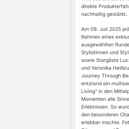
direkte Produkterfah
nachhaltig gestärkt.
Am 09. Juli 2025 pr
Rahmen eines exklus
ausgewählten Runde 
Stylistinnen und Sty
sowie Stargäste Luci
und Veronika Heilbr
Journey Through Beau
entstand ein multis
Living“ in den Mittel
Momenten alle Sinne
Erlebnissen. So wurd
den besonderen Char
erlebbar machte. Fo