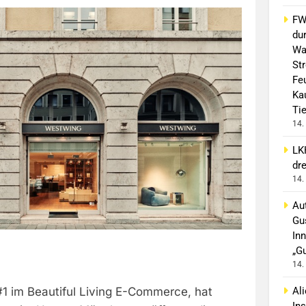
FW 
du
Wa
St
Fe
Ka
Ti
14.
LK
dr
14.
Aut
Gu
In
„G
14.
Al
1 im Beautiful Living E-Commerce, hat
In