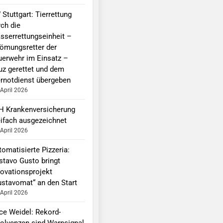
Stuttgart: Tierrettung
rch die
sserrettungseinheit –
römungsretter der
uerwehr im Einsatz –
uz gerettet und dem
ernotdienst übergeben
 April 2026
H Krankenversicherung
eifach ausgezeichnet
 April 2026
omatisierte Pizzeria:
stavo Gusto bringt
novationsprojekt
ustavomat“ an den Start
 April 2026
ice Weidel: Rekord-
solvenzen sind Warnsignal