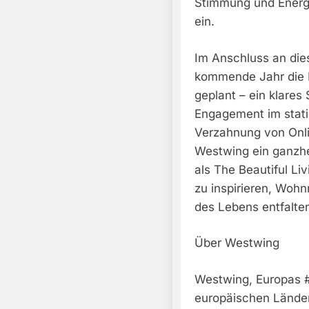
Stimmung und Energi
ein.
Im Anschluss an die
kommende Jahr die 
geplant – ein klares 
Engagement im statio
Verzahnung von Onlin
Westwing ein ganzhei
als The Beautiful L
zu inspirieren, Wohn
des Lebens entfalte
Über Westwing
Westwing, Europas #1
europäischen Länder