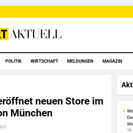
 Aktuell
POLITIK
WIRTSCHAFT
MELDUNGEN
MAGAZIN
Akt
röffnet neuen Store im
on München
We
Det
Wi
2025
15.