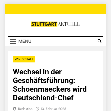
Skip
to
content
Stuttgart
Aktuell
MENU
WIRTSCHAFT
Wechsel in der
Geschäftsführung:
Schoenmaeckers wird
Deutschland-Chef
Redaktion
10. Februar 2025