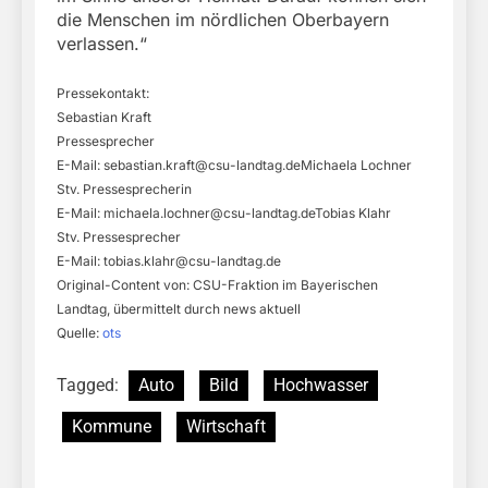
die Menschen im nördlichen Oberbayern
verlassen.“
Pressekontakt:
Sebastian Kraft
Pressesprecher
E-Mail:
sebastian.kraft@csu-landtag.deMichaela
Lochner
Stv. Pressesprecherin
E-Mail:
michaela.lochner@csu-landtag.deTobias
Klahr
Stv. Pressesprecher
E-Mail:
tobias.klahr@csu-landtag.de
Original-Content von: CSU-Fraktion im Bayerischen
Landtag, übermittelt durch news aktuell
Quelle:
ots
Tagged:
Auto
Bild
Hochwasser
Kommune
Wirtschaft