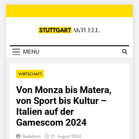
Skip
to
content
Stuttgart
Aktuell
MENU
WIRTSCHAFT
Von Monza bis Matera,
von Sport bis Kultur –
Italien auf der
Gamescom 2024
Redaktion
21. August 2024