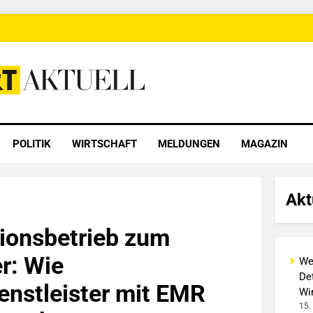
 Aktuell
POLITIK
WIRTSCHAFT
MELDUNGEN
MAGAZIN
Akt
ionsbetrieb zum
r: Wie
We
Det
nstleister mit EMR
Wi
15.