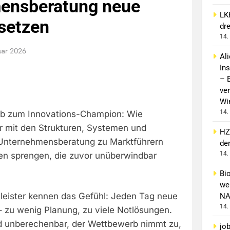
ensberatung neue
LK
setzen
dr
14.
uar 2026
Al
In
– 
ver
Wi
14.
eb zum Innovations-Champion: Wie
r mit den Strukturen, Systemen und
HZ
 Unternehmensberatung zu Marktführern
de
14.
n sprengen, die zuvor unüberwindbar
Bi
wei
leister kennen das Gefühl: Jeden Tag neue
NA
14.
 zu wenig Planung, zu viele Notlösungen.
d unberechenbar, der Wettbewerb nimmt zu,
jo