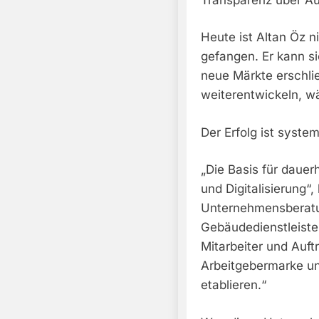
Heute ist Altan Öz 
gefangen. Er kann s
neue Märkte erschli
weiterentwickeln, wä
Der Erfolg ist syste
„Die Basis für dauerh
und Digitalisierung“,
Unternehmensberatun
Gebäudedienstleister
Mitarbeiter und Auft
Arbeitgebermarke un
etablieren.“