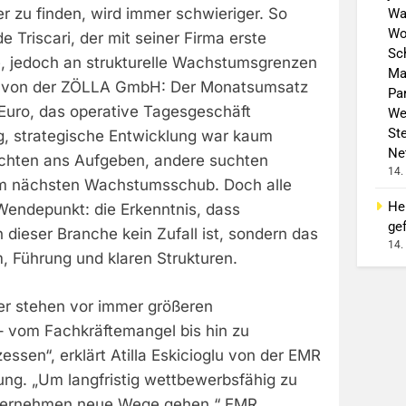
er zu finden, wird immer schwieriger. So
Wa
Wo
e Triscari, der mit seiner Firma erste
Sch
te, jedoch an strukturelle Wachstumsgrenzen
Ma
Öz von der ZÖLLA GmbH: Der Monatsumsatz
Pa
 Euro, das operative Tagesgeschäft
We
St
ag, strategische Entwicklung war kaum
Ne
chten ans Aufgeben, andere suchten
14.
em nächsten Wachstumsschub. Doch alle
He
Wendepunkt: die Erkenntnis, dass
gef
n dieser Branche kein Zufall ist, sondern das
14.
, Führung und klaren Strukturen.
er stehen vor immer größeren
 vom Fachkräftemangel bis hin zu
essen“, erklärt Atilla Eskicioglu von der EMR
g. „Um langfristig wettbewerbsfähig zu
ternehmen neue Wege gehen.“ EMR