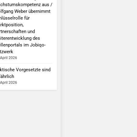
chstumskompetenz aus /
lfgang Weber übernimmt
lüsselrolle für
rktposition,
rtnerschaften und
iterentwicklung des
ellenportals im Jobiqo-
tzwerk
 April 2026
ktische Vorgesetzte sind
ährlich
 April 2026