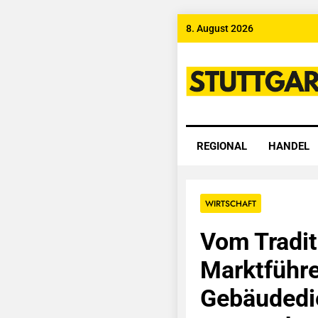
Skip
8. August 2026
to
content
Stuttgart
REGIONAL
HANDEL
WIRTSCHAFT
Vom Tradit
Marktführe
Gebäudedie