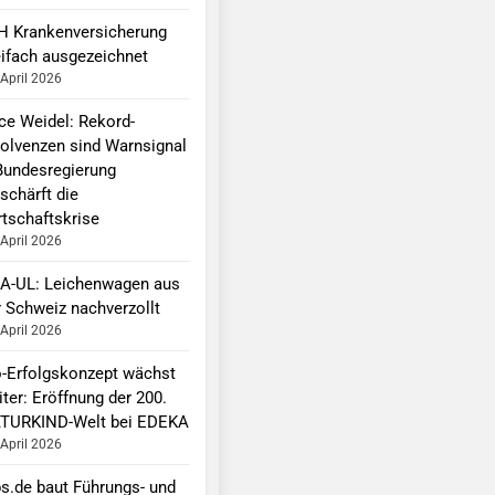
H Krankenversicherung
eifach ausgezeichnet
 April 2026
ice Weidel: Rekord-
solvenzen sind Warnsignal
Bundesregierung
schärft die
rtschaftskrise
 April 2026
A-UL: Leichenwagen aus
r Schweiz nachverzollt
 April 2026
o-Erfolgskonzept wächst
ter: Eröffnung der 200.
TURKIND-Welt bei EDEKA
 April 2026
bs.de baut Führungs- und