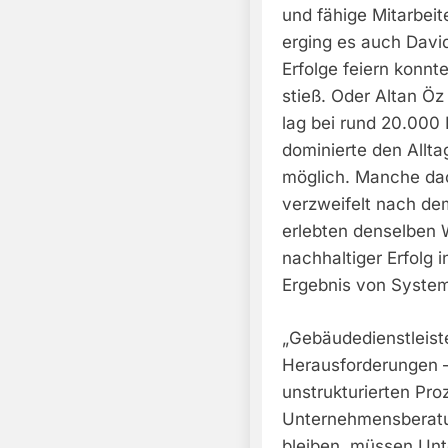
und fähige Mitarbeit
erging es auch David
Erfolge feiern konn
stieß. Oder Altan 
lag bei rund 20.000
dominierte den Allt
möglich. Manche da
verzweifelt nach d
erlebten denselben 
nachhaltiger Erfolg i
Ergebnis von System
„Gebäudedienstleist
Herausforderungen –
unstrukturierten Proz
Unternehmensberatun
bleiben, müssen Un