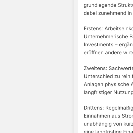
grundlegende Strukt
dabei zunehmend in
Erstens: Arbeitseinko
Unternehmerische Be
Investments – ergä
eröffnen andere wir
Zweitens: Sachwerte
Unterschied zu rein 
Anlagen physische A
langfristiger Nutzun
Drittens: Regelmäßi
Einnahmen aus Strom
unabhängig von kurz
eine langfristige Fi