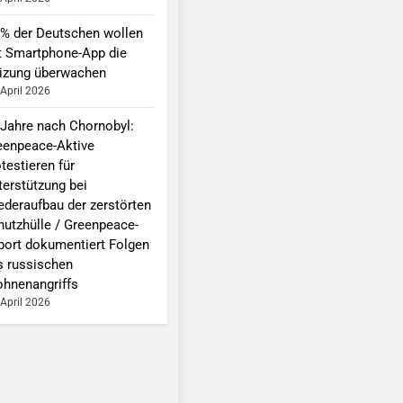
 % der Deutschen wollen
t Smartphone-App die
izung überwachen
 April 2026
 Jahre nach Chornobyl:
eenpeace-Aktive
testieren für
terstützung bei
ederaufbau der zerstörten
hutzhülle / Greenpeace-
port dokumentiert Folgen
s russischen
ohnenangriffs
 April 2026