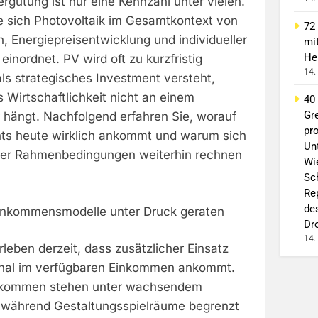
rgütung ist nur eine Kennzahl unter vielen.
ie sich Photovoltaik im Gesamtkontext von
72
n, Energiepreisentwicklung und individueller
mi
He
 einordnet. PV wird oft zu kurzfristig
14.
als strategisches Investment versteht,
s Wirtschaftlichkeit nicht an einem
40
Gr
 hängt. Nachfolgend erfahren Sie, worauf
pro
ts heute wirklich ankommt und warum sich
Un
rter Rahmenbedingungen weiterhin rechnen
Wi
Sc
Re
de
inkommensmodelle unter Druck geraten
Dr
14.
rleben derzeit, dass zusätzlicher Einsatz
onal im verfügbaren Einkommen ankommt.
nkommen stehen unter wachsendem
, während Gestaltungsspielräume begrenzt