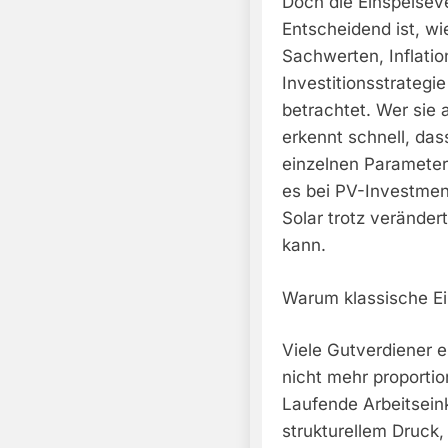
Doch die Einspeiseve
Entscheidend ist, w
Sachwerten, Inflatio
Investitionsstrategie
betrachtet. Wer sie 
erkennt schnell, das
einzelnen Parameter
es bei PV-Investmen
Solar trotz verände
kann.
Warum klassische E
Viele Gutverdiener e
nicht mehr proporti
Laufende Arbeitsei
strukturellem Druck