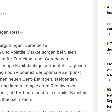
Al
In
2026
– 
ver
Wi
ngen (ots) –
14.
HZ
ergütungen, veränderte
de
nd volatile Märkte sorgen bei vielen
14.
oren für Zurückhaltung. Gerade wer
Bi
fristige Kapitalanlage betrachtet, fragt sich:
wei
ieg noch – oder ist der optimale Zeitpunkt
NA
chen neuen Cent-Beträgen, steigenden
14.
n und immer komplexeren Regelwerken
80
eit, ob PV heute noch ein stabiler Baustein
Pa
fbau sein kann.
Re
fü
14.