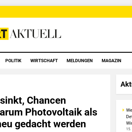
 Aktuell
POLITIK
WIRTSCHAFT
MELDUNGEN
MAGAZIN
Akt
sinkt, Chancen
arum Photovoltaik als
We
Det
neu gedacht werden
Wi
15.