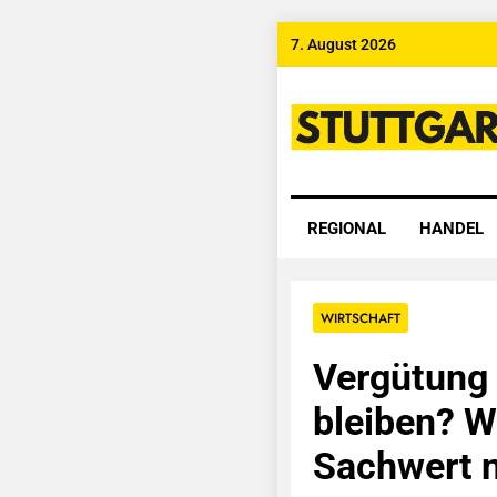
Skip
7. August 2026
to
content
Stuttgart
REGIONAL
HANDEL
WIRTSCHAFT
Vergütung 
bleiben? W
Sachwert 