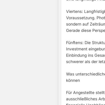
Viertens: Langfristig
Voraussetzung. Photo
sondern auf Zeiträu
Gerade diese Perspekt
Fünftens: Die Strukt
Investment eingebun
Einbindung ins Ges
schwerer als der let
Was unterschiedlic
können
Für Angestellte stel
ausschließliches Ar