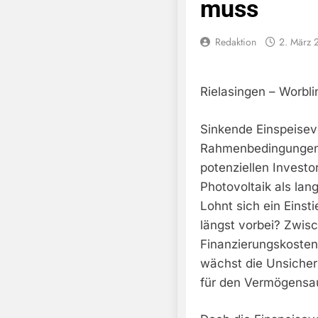
muss
Redaktion
2. März 
Rielasingen – Worbli
Sinkende Einspeisev
Rahmenbedingungen u
potenziellen Invest
Photovoltaik als lang
Lohnt sich ein Einst
längst vorbei? Zwis
Finanzierungskoste
wächst die Unsicherh
für den Vermögensau