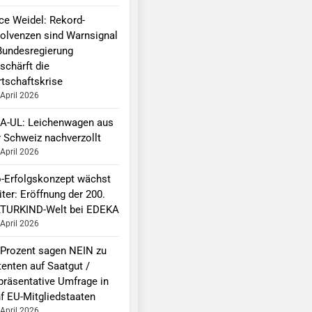
ice Weidel: Rekord-
solvenzen sind Warnsignal
Bundesregierung
schärft die
rtschaftskrise
 April 2026
A-UL: Leichenwagen aus
r Schweiz nachverzollt
 April 2026
o-Erfolgskonzept wächst
ter: Eröffnung der 200.
TURKIND-Welt bei EDEKA
 April 2026
 Prozent sagen NEIN zu
tenten auf Saatgut /
präsentative Umfrage in
nf EU-Mitgliedstaaten
 April 2026