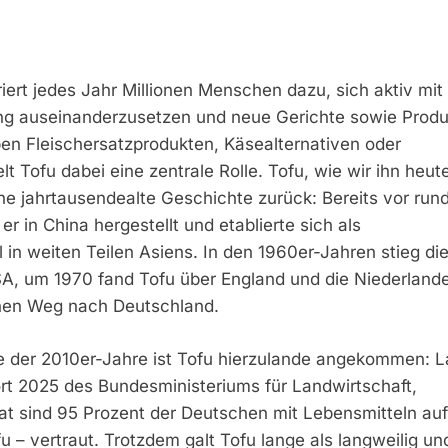
iert jedes Jahr Millionen Menschen dazu, sich aktiv mit
ung auseinanderzusetzen und neue Gerichte sowie Prod
en Fleischersatzprodukten, Käsealternativen oder
lt Tofu dabei eine zentrale Rolle. Tofu, wie wir ihn heut
ine jahrtausendealte Geschichte zurück: Bereits vor run
r in China hergestellt und etablierte sich als
in weiten Teilen Asiens. In den 1960er-Jahren stieg di
A, um 1970 fand Tofu über England und die Niederland
inen Weg nach Deutschland.
te der 2010er-Jahre ist Tofu hierzulande angekommen: L
t 2025 des Bundesministeriums für Landwirtschaft,
t sind 95 Prozent der Deutschen mit Lebensmitteln auf
u – vertraut. Trotzdem galt Tofu lange als langweilig und