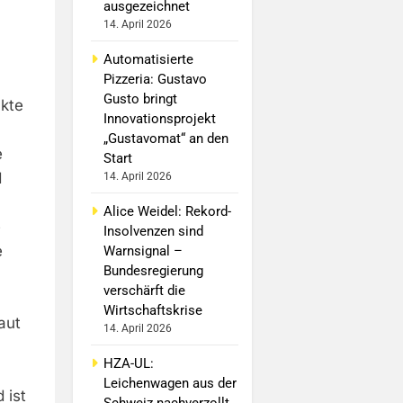
ausgezeichnet
14. April 2026
Automatisierte
Pizzeria: Gustavo
Gusto bringt
ukte
Innovationsprojekt
„Gustavomat“ an den
e
Start
d
14. April 2026
Alice Weidel: Rekord-
e
Insolvenzen sind
e
Warnsignal –
Bundesregierung
verschärft die
Wirtschaftskrise
aut
14. April 2026
HZA-UL:
Leichenwagen aus der
 ist
Schweiz nachverzollt