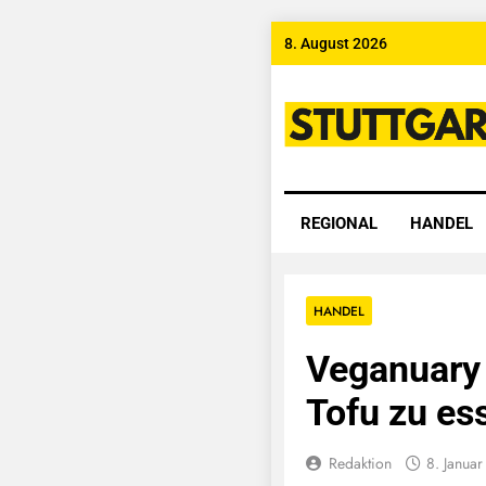
Skip
8. August 2026
to
content
Stuttgart
REGIONAL
HANDEL
HANDEL
Veganuary 
Tofu zu es
Redaktion
8. Janua