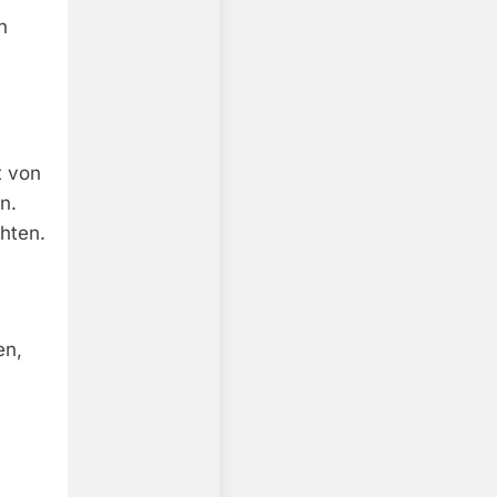
n
t von
n.
chten.
en,