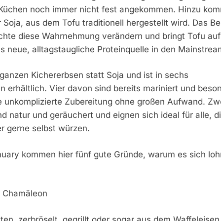
n Küchen noch immer nicht fest angekommen. Hinzu ko
Soja, aus dem Tofu traditionell hergestellt wird. Das Ber
hte diese Wahrnehmung verändern und bringt Tofu auf
s neue, alltagstaugliche Proteinquelle in den Mainstrea
anzen Kichererbsen statt Soja und ist in sechs
 erhältlich. Vier davon sind bereits mariniert und beso
ne unkomplizierte Zubereitung ohne großen Aufwand. Zw
d natur und geräuchert und eignen sich ideal für alle, d
r gerne selbst würzen.
uary kommen hier fünf gute Gründe, warum es sich loh
es Chamäleon
en, zerbröselt, gegrillt oder sogar aus dem Waffeleisen