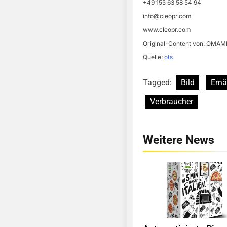
+49 155 63 58 54 94
info@cleopr.com
www.cleopr.com
Original-Content von: OMAMI
Quelle:
ots
Tagged:
Bild
Ern
Verbraucher
Weitere News