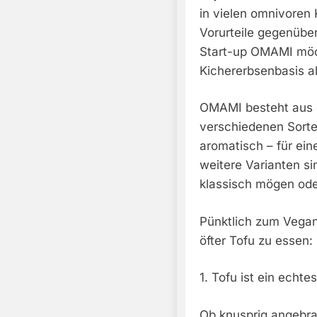
in vielen omnivore
Vorurteile gegenüber 
Start-up OMAMI möc
Kichererbsenbasis al
OMAMI besteht aus g
verschiedenen Sorten
aromatisch – für ei
weitere Varianten sin
klassisch mögen ode
Pünktlich zum Vegan
öfter Tofu zu essen:
1. Tofu ist ein echt
Ob knusprig angebrat