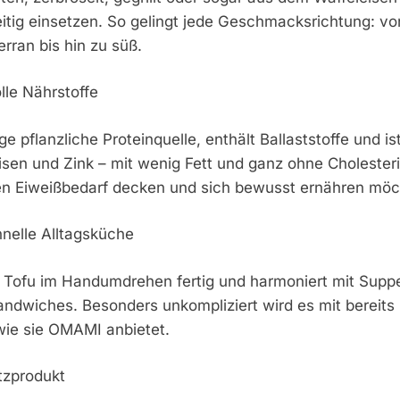
seitig einsetzen. So gelingt jede Geschmacksrichtung: vo
erran bis hin zu süß.
olle Nährstoffe
ge pflanzliche Proteinquelle, enthält Ballaststoffe und is
isen und Zink – mit wenig Fett und ganz ohne Cholesteri
ihren Eiweißbedarf decken und sich bewusst ernähren mö
hnelle Alltagsküche
st Tofu im Handumdrehen fertig und harmoniert mit Supp
andwiches. Besonders unkompliziert wird es mit bereits
wie sie OMAMI anbietet.
atzprodukt