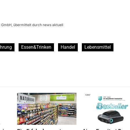
 GmbH, übermittelt durch news aktuell
ährung
Essen&Trinken
Handel
Lebensmittel