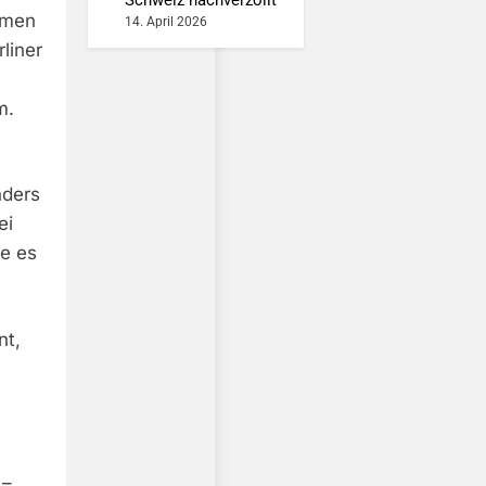
mmen
14. April 2026
liner
m.
nders
ei
ie es
nt,
 –