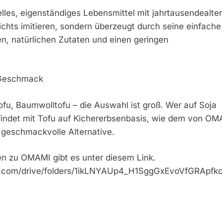
nelles, eigenständiges Lebensmittel mit jahrtausendealter
nichts imitieren, sondern überzeugt durch seine einfache
n, natürlichen Zutaten und einen geringen
n Geschmack
ofu, Baumwolltofu – die Auswahl ist groß. Wer auf Soja
findet mit Tofu auf Kichererbsenbasis, wie dem von OM
geschmackvolle Alternative.
en zu OMAMI gibt es unter diesem Link.
gle.com/drive/folders/1ikLNYAUp4_H1SggGxEvoVfGRApfk