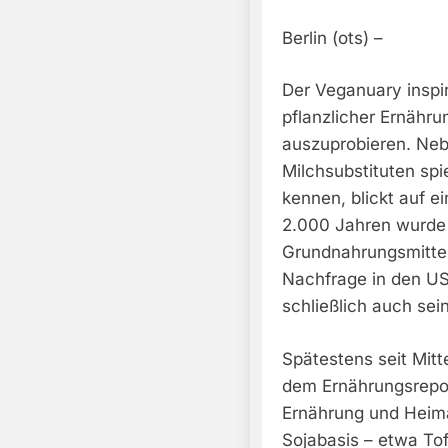
Berlin (ots) –
Der Veganuary inspir
pflanzlicher Ernähr
auszuprobieren. Neb
Milchsubstituten spie
kennen, blickt auf e
2.000 Jahren wurde e
Grundnahrungsmittel 
Nachfrage in den US
schließlich auch se
Spätestens seit Mit
dem Ernährungsrepor
Ernährung und Heima
Sojabasis – etwa Tof