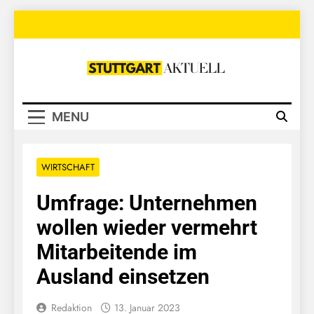
Skip
to
content
Stuttgart
Aktuell
MENU
WIRTSCHAFT
Umfrage: Unternehmen
wollen wieder vermehrt
Mitarbeitende im
Ausland einsetzen
Redaktion
13. Januar 2023