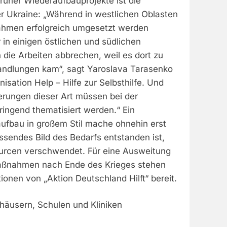
 früher Wiederaufbauprojekte ist die
er Ukraine: „Während in westlichen Oblasten
men erfolgreich umgesetzt werden
in einigen östlichen und südlichen
die Arbeiten abbrechen, weil es dort zu
ndlungen kam“, sagt Yaroslava Tarasenko
isation Help – Hilfe zur Selbsthilfe. Und
erungen dieser Art müssen bei der
dringend thematisiert werden.“ Ein
aufbau in großem Stil mache ohnehin erst
ssendes Bild des Bedarfs entstanden ist,
urcen verschwendet. Für eine Ausweitung
ßnahmen nach Ende des Krieges stehen
ionen von „Aktion Deutschland Hilft“ bereit.
äusern, Schulen und Kliniken