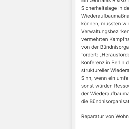
Ein zentrales Risiko
Sicherheitslage in d
Wiederaufbaumaßnah
können, mussten wir 
Verwaltungsbezirken 
vermehrten Kampfha
von der Bündnisorgan
fordert: „Herausford
Konferenz in Berlin 
struktureller Wieder
Sinn, wenn ein umfa
sonst würden Resso
der Wiederaufbauma
die Bündnisorganisat
Reparatur von Wohnh