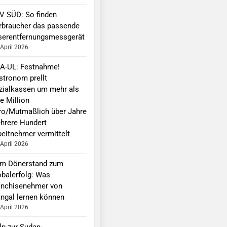
V SÜD: So finden
rbraucher das passende
serentfernungsmessgerät
 April 2026
A-UL: Festnahme!
stronom prellt
zialkassen um mehr als
e Million
ro/Mutmaßlich über Jahre
hrere Hundert
beitnehmer vermittelt
 April 2026
m Dönerstand zum
obalerfolg: Was
anchisenehmer von
ngal lernen können
 April 2026
lp zur Sudan-