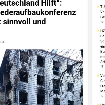
eutschland Hilft“:
TÜ
iederaufbaukonferenz
Ve
La
st sinnvoll und
13.
HZ
Ga
So
024
ein
Eu
me
Ar
13.
Vo
Gl
Fr
Ma
13.
He