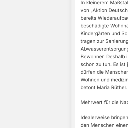
In kleinerem Maßsta
von „Aktion Deutschl
bereits Wiederaufb
beschädigte Wohnhä
Kindergärten und Sch
tragen zur Sanieru
Abwasserentsorgung b
Bewohner. Deshalb is
schon zu tun. Es ist 
dürfen die Menschen
Wohnen und medizini
betont Maria Rüther.
Mehrwert für die Na
Idealerweise bringe
den Menschen einen M