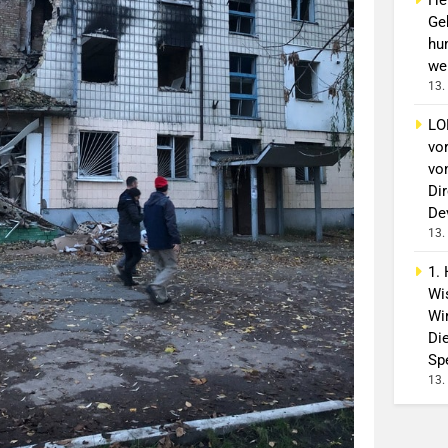
Ge
hu
wei
13.
LO
vo
vo
Di
De
13.
1.
Wi
Wir
Di
Spe
13.