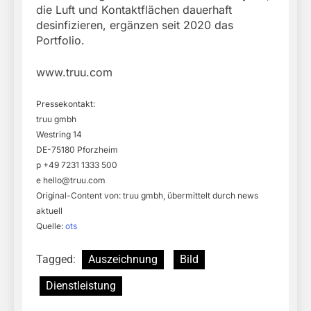
die Luft und Kontaktflächen dauerhaft
desinfizieren, ergänzen seit 2020 das
Portfolio.
www.truu.com
Pressekontakt:
truu gmbh
Westring 14
DE-75180 Pforzheim
p +49 7231 1333 500
e
hello@truu.com
Original-Content von: truu gmbh, übermittelt durch news
aktuell
Quelle:
ots
Tagged:
Auszeichnung
Bild
Dienstleistung