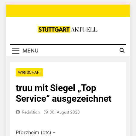
Skip
to
content
Stuttgart
Aktuell
MENU
WIRTSCHAFT
truu mit Siegel „Top
Service“ ausgezeichnet
Redaktion
30. August 2023
Pforzheim (ots) –