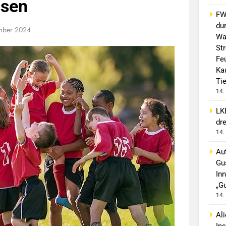
ssen
FW 
du
mber 2024
Wa
St
Fe
Ka
Ti
14.
LK
dr
14.
Aut
Gu
In
„G
14.
Al
In