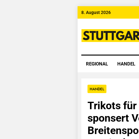
Skip
8. August 2026
to
content
Stuttgart
REGIONAL
HANDEL
HANDEL
Trikots für 
sponsert V
Breitenspor