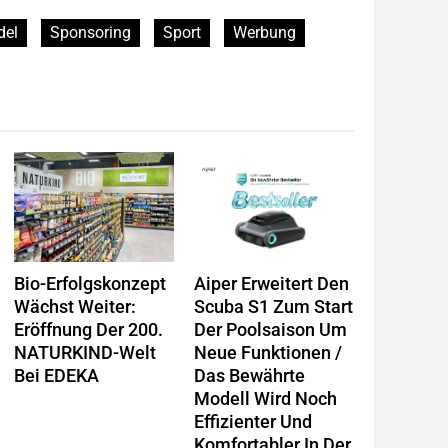
del
Sponsoring
Sport
Werbung
Bio-Erfolgskonzept
Aiper Erweitert Den
Wächst Weiter:
Scuba S1 Zum Start
Eröffnung Der 200.
Der Poolsaison Um
NATURKIND-Welt
Neue Funktionen /
Bei EDEKA
Das Bewährte
Modell Wird Noch
Effizienter Und
Komfortabler In Der