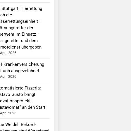
Stuttgart: Tierrettung
rch die
sserrettungseinheit –
römungsretter der
uerwehr im Einsatz –
uz gerettet und dem
ernotdienst übergeben
 April 2026
H Krankenversicherung
eifach ausgezeichnet
 April 2026
omatisierte Pizzeria:
stavo Gusto bringt
novationsprojekt
ustavomat“ an den Start
 April 2026
ice Weidel: Rekord-
solvenzen sind Warnsignal