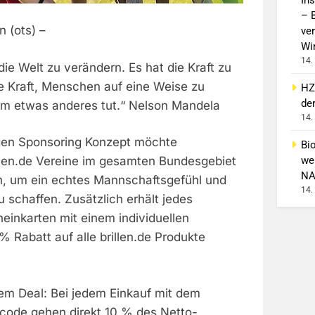
– 
 (ots) –
ver
Wi
14.
 die Welt zu verändern. Es hat die Kraft zu
die Kraft, Menschen auf eine Weise zu
HZ
de
um etwas anderes tut.“ Nelson Mandela
14.
igen Sponsoring Konzept möchte
Bi
wei
illen.de Vereine im gesamten Bundesgebiet
NA
en, um ein echtes Mannschaftsgefühl und
14.
 schaffen. Zusätzlich erhält jedes
einkarten mit einem individuellen
% Rabatt auf alle brillen.de Produkte
m Deal: Bei jedem Einkauf mit dem
scode gehen direkt 10 % des Netto-