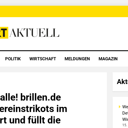
 Aktuell
POLITIK
WIRTSCHAFT
MELDUNGEN
MAGAZIN
Akt
alle! brillen.de
ereinstrikots im
We
Det
t und füllt die
Wi
15.