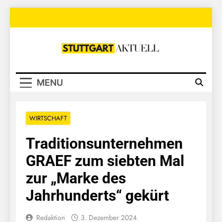
Skip
to
content
Stuttgart
Aktuell
MENU
WIRTSCHAFT
Traditionsunternehmen
GRAEF zum siebten Mal
zur „Marke des
Jahrhunderts“ gekürt
Redaktion
3. Dezember 2024