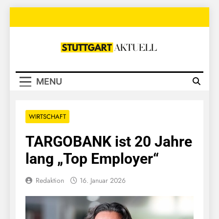
Skip
to
content
Stuttgart
Aktuell
MENU
WIRTSCHAFT
TARGOBANK ist 20 Jahre
lang „Top Employer“
Redaktion
16. Januar 2026