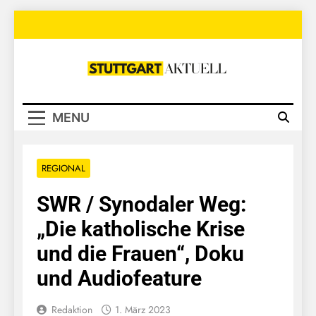
Skip
to
content
Stuttgart
Aktuell
MENU
REGIONAL
SWR / Synodaler Weg:
„Die katholische Krise
und die Frauen“, Doku
und Audiofeature
Redaktion
1. März 2023