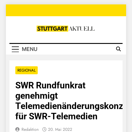
Skip
to
content
Stuttgart
Aktuell
MENU
REGIONAL
SWR Rundfunkrat
genehmigt
Telemedienänderungskonzep
für SWR-Telemedien
Redaktion
20. Mai 2022