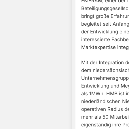
EMERAM, einer der 
Beteiligungsgesells
bringt große Erfahr
begleitet seit Anfan
der Entwicklung ein
interessierte Fachb
Marktexpertise integr
Mit der Integration
dem niedersächsisc
Unternehmensgruppe
Entwicklung und Me
als 1MWh. HMB ist in
niederländischen Ni
operativen Radius d
mehr als 50 Mitarbe
eigenständig ihre P