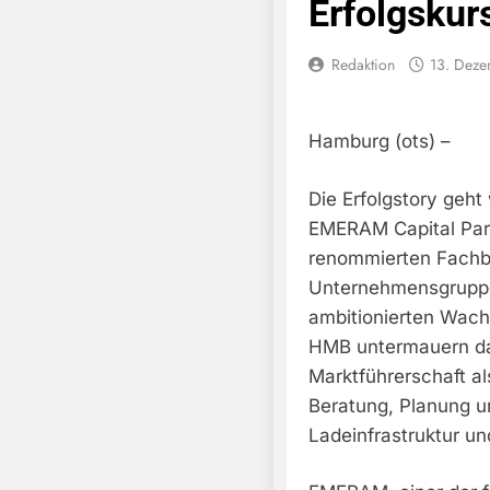
Erfolgskur
Redaktion
13. Dez
Hamburg (ots) –
Die Erfolgstory geht
EMERAM Capital Pa
renommierten Fachbe
Unternehmensgruppe
ambitionierten Wach
HMB untermauern da
Marktführerschaft al
Beratung, Planung u
Ladeinfrastruktur u