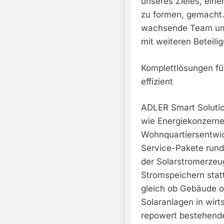
unseres Zieles, ein
zu formen, gemacht.
wachsende Team um 
mit weiteren Beteili
Komplettlösungen fü
effizient
ADLER Smart Solution
wie Energiekonzerne
Wohnquartiersentwick
Service-Pakete rund
der Solarstromerzeug
Stromspeichern stat
gleich ob Gebäude o
Solaranlagen in wirt
repowert bestehende