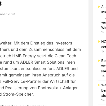
s
Al
In
ember 2023
– 
ver
Wi
14.
HZ
 weiter: Mit dem Einstieg des Investors
de
rtners und dem Zusammenschluss mit dem
14.
trieb HMB Energy setzt die Clean Tech
Bi
 rund um ADLER Smart Solutions ihren
wei
stumskurs entschlossen fort. ADLER und
NA
mit gemeinsam ihren Anspruch auf die
14.
s Full-Service-Partner der Wirtschaft für
Wa
nd Realisierung von Photovoltaik-Anlagen,
Be
nd Strom-Speicher.
als
14.