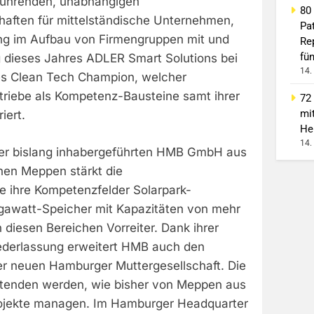
führenden, unabhängigen
80
chaften für mittelständische Unternehmen,
Pa
ung im Aufbau von Firmengruppen mit und
Re
fü
g dieses Jahres ADLER Smart Solutions bei
14.
es Clean Tech Champion, welcher
etriebe als Kompetenz-Bausteine samt ihrer
72
mi
iert.
He
14.
 der bislang inhabergeführten HMB GmbH aus
hen Meppen stärkt die
 ihre Kompetenzfelder Solarpark-
gawatt-Speicher mit Kapazitäten von mehr
 diesen Bereichen Vorreiter. Dank ihrer
ederlassung erweitert HMB auch den
er neuen Hamburger Muttergesellschaft. Die
itenden werden, wie bisher von Meppen aus
rojekte managen. Im Hamburger Headquarter