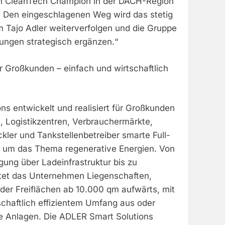
en CleanTech Champion in der DACH-Region
 Den eingeschlagenen Weg wird das stetig
Tajo Adler weiterverfolgen und die Gruppe
gungen strategisch ergänzen.“
r Großkunden – einfach und wirtschaftlich
s entwickelt und realisiert für Großkunden
, Logistikzentren, Verbrauchermärkte,
ler und Tankstellenbetreiber smarte Full-
 um das Thema regenerative Energien. Von
ung über Ladeinfrastruktur bis zu
tet das Unternehmen Liegenschaften,
der Freiflächen ab 10.000 qm aufwärts, mit
schaftlich effizientem Umfang aus oder
 Anlagen. Die ADLER Smart Solutions