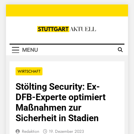
Skip
to
content
Stuttgart
Aktuell
MENU
WIRTSCHAFT
Stölting Security: Ex-
DFB-Experte optimiert
Maßnahmen zur
Sicherheit in Stadien
Redaktion
19. Dezember 2023