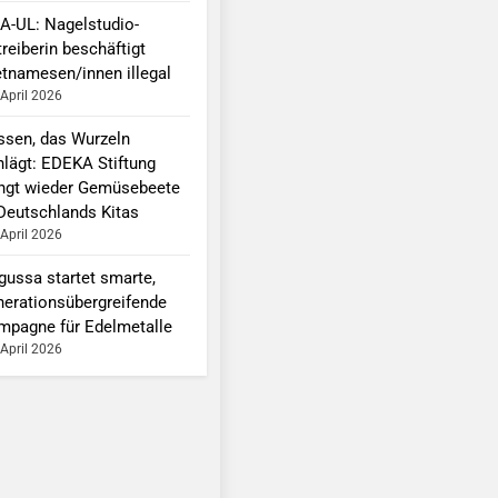
A-UL: Nagelstudio-
reiberin beschäftigt
etnamesen/innen illegal
 April 2026
ssen, das Wurzeln
hlägt: EDEKA Stiftung
ingt wieder Gemüsebeete
 Deutschlands Kitas
 April 2026
gussa startet smarte,
nerationsübergreifende
mpagne für Edelmetalle
 April 2026