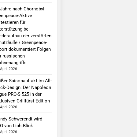
 Jahre nach Chornobyl:
eenpeace-Aktive
testieren für
terstützung bei
ederaufbau der zerstörten
hutzhülle / Greenpeace-
port dokumentiert Folgen
s russischen
ohnenangriffs
 April 2026
ißer Saisonauftakt im All-
ack-Design: Der Napoleon
gue PRO-S 525 in der
lusiven Grillfürst-Edition
 April 2026
ndy Schwerendt wird
O von LichtBlick
 April 2026