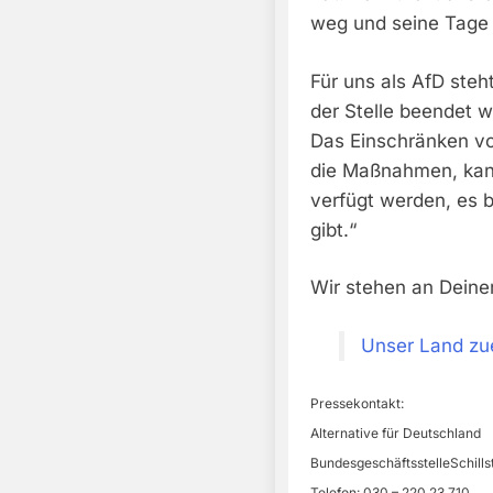
weg und seine Tage a
Für uns als AfD ste
der Stelle beendet 
Das Einschränken vo
die Maßnahmen, kann
verfügt werden, es b
gibt.“
Wir stehen an Deiner
Unser Land zue
Pressekontakt:
Alternative für Deutschland
BundesgeschäftsstelleSchillst
Telefon: 030 – 220 23 710