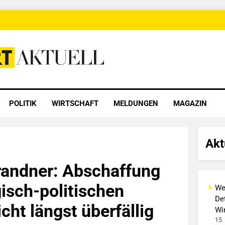
 Aktuell
POLITIK
WIRTSCHAFT
MELDUNGEN
MAGAZIN
Akt
randner: Abschaffung
gisch-politischen
We
Det
cht längst überfällig
Wi
15.