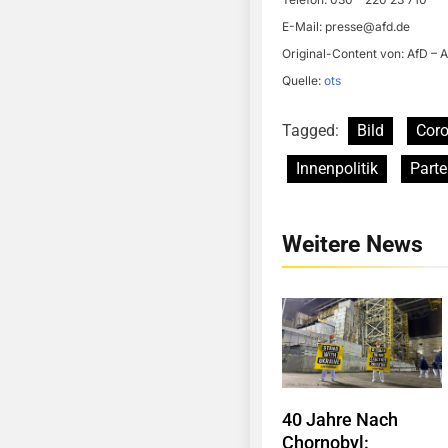
E-Mail:
presse@afd.de
Original-Content von: AfD – A
Quelle:
ots
Tagged:
Bild
Coro
Innenpolitik
Parte
Weitere News
40 Jahre Nach
Chornobyl: