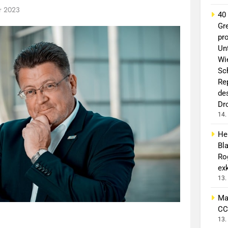
ar 2023
40
Gr
pro
Un
Wi
Sc
Re
de
Dr
14.
He
Bl
Ro
exk
13.
Ma
CC
13.