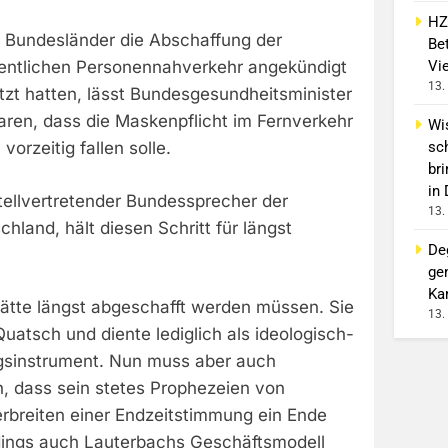
HZ
 Bundesländer die Abschaffung der
Bet
Vi
fentlichen Personennahverkehr angekündigt
13.
tzt hatten, lässt Bundesgesundheitsminister
aren, dass die Maskenpflicht im Fernverkehr
Wi
sc
orzeitig fallen solle.
br
in
tellvertretender Bundessprecher der
13.
chland, hält diesen Schritt für längst
De
ge
Ka
hätte längst abgeschafft werden müssen. Sie
13.
Quatsch und diente lediglich als ideologisch-
ngsinstrument. Nun muss aber auch
, dass sein stetes Prophezeien von
rbreiten einer Endzeitstimmung ein Ende
erdings auch Lauterbachs Geschäftsmodell