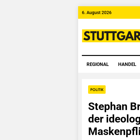
Skip
6. August 2026
to
content
Stuttgart
REGIONAL
HANDEL
POLITIK
Stephan B
der ideolo
Maskenpfli