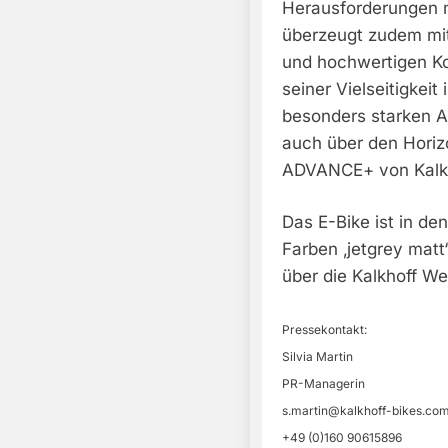
Herausforderungen
überzeugt zudem mit 
und hochwertigen Ko
seiner Vielseitigkeit
besonders starken Auf
auch über den Hori
ADVANCE+ von Kalkh
Das E-Bike ist in de
Farben ‚jetgrey matt
über die Kalkhoff Web
Pressekontakt:
Silvia Martin
PR-Managerin
s.martin@kalkhoff-bikes.co
+49 (0)160 90615896