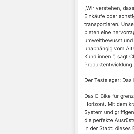
„Wir verstehen, dass
Einkäufe oder sonst
transportieren. Unse
bieten eine hervorra
umweltbewusst und 
unabhängig vom Alte
Kund:innen.“, sagt Ch
Produktentwicklung b
Der Testsieger: Da
Das E-Bike für grenz
Horizont. Mit dem k
System und griffige
die perfekte Ausrüs
in der Stadt: dieses 