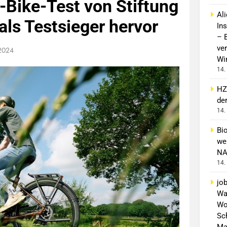
-Bike-Test von Stiftung
Al
als Testsieger hervor
In
– 
ver
2024
Wi
14.
HZ
de
14.
Bi
wei
NA
14.
jo
Wa
Wo
Sch
Ma