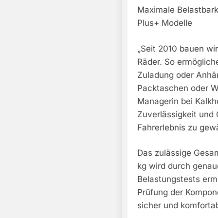
Maximale Belastbarke
Plus+ Modelle
„Seit 2010 bauen wir
Räder. So ermöglich
Zuladung oder Anhän
Packtaschen oder Woc
Managerin bei Kalkho
Zuverlässigkeit und 
Fahrerlebnis zu gewä
Das zulässige Gesam
kg wird durch gena
Belastungstests ermi
Prüfung der Kompone
sicher und komfortab