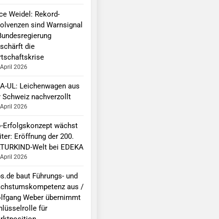
ice Weidel: Rekord-
solvenzen sind Warnsignal
Bundesregierung
schärft die
rtschaftskrise
 April 2026
A-UL: Leichenwagen aus
r Schweiz nachverzollt
 April 2026
o-Erfolgskonzept wächst
ter: Eröffnung der 200.
TURKIND-Welt bei EDEKA
 April 2026
bs.de baut Führungs- und
chstumskompetenz aus /
lfgang Weber übernimmt
lüsselrolle für
rktposition,