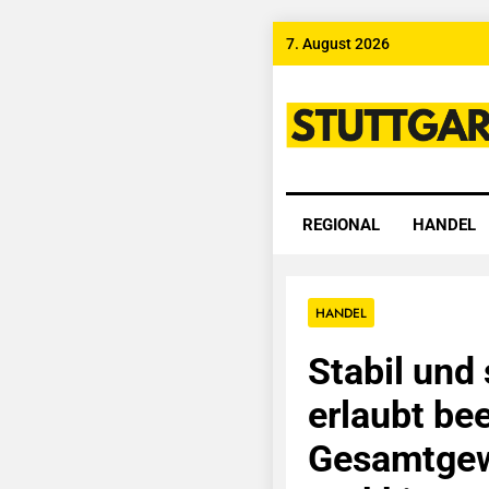
Skip
7. August 2026
to
content
Stuttgart
REGIONAL
HANDEL
HANDEL
Stabil und 
erlaubt be
Gesamtgew