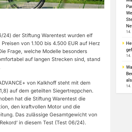
Pa
We
St
Ne
14.
6/24) der Stiftung Warentest wurden elf
 Preisen von 1.100 bis 4.500 EUR auf Herz
He
gef
 Die Frage, welche Modelle besonders
14.
omfortabel auf langen Strecken sind, stand
.
Wa
Be
als
DVANCE+ von Kalkhoff steht mit dem
14.
(1,8) auf dem geteilten Siegertreppchen.
oben hat die Stiftung Warentest die
on, den kraftvollen Motor und die
itung. Das zulässige Gesamtgewicht von
 Rekord‘ in diesem Test (Test 06/24).