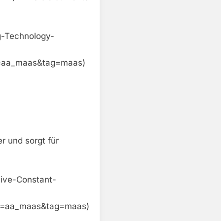
g-Technology-
=aa_maas&tag=maas)
er und sorgt für
tive-Constant-
=aa_maas&tag=maas)