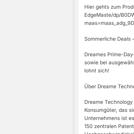
Hier gehts zum Pro
EdgeMaste/dp/B0
maas=maas_adg_9D
Sommerliche Deals – 
Dreames Prime-Day-A
sowie bei ausgewählt
lohnt sich!
Über Dreame Techn
Dreame Technology w
Konsumgüter, das sic
Unternehmens ist es
150 zentralen Paten