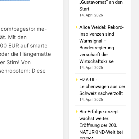
„Gustavomat“ an den
Start
14. April 2026
Alice Weidel: Rekord-
h.com/pages/prime-
Insolvenzen sind
ät. Mit den
Warnsignal –
500 EUR auf smarte
Bundesregierung
 oder die Hängematte
verschärft die
Wirtschaftskrise
r Stirn! Von
14. April 2026
senrobotern: Diese
HZA-UL:
Leichenwagen aus der
Schweiz nachverzollt
14. April 2026
Bio-Erfolgskonzept
wächst weiter:
Eröffnung der 200.
NATURKIND-Welt bei
EDEKA