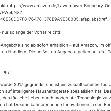
dukt (https://www.amazon.de/Lawnmower-Boundary-O
DWFW56NX?
46E38DB7F81764781C78E9A9E388B5_afap_abs&ref_
nur solange der Vorrat reicht!
ngebote sind ab sofort erhältlich – auf Amazon, im of
en Händlern. Die heißesten Angebote gelten nur drei Ta
ology
urde 2017 gegründet und ist ein zukunftsorientiertes 
h auf intelligente Haushaltsgeräte spezialisiert hat. Das
, das tägliche Leben durch modernste Technologie zu v
ten hat Dreame bahnbrechende Innovationen in den Be