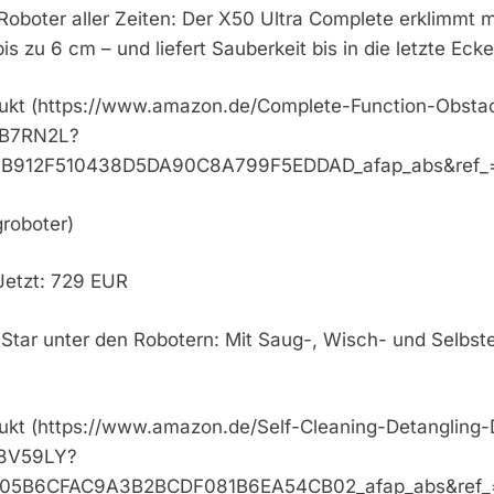
Roboter aller Zeiten: Der X50 Ultra Complete erklimmt 
s zu 6 cm – und liefert Sauberkeit bis in die letzte Ecke
dukt (https://www.amazon.de/Complete-Function-Obsta
PB7RN2L?
B912F510438D5DA90C8A799F5EDDAD_afap_abs&ref_
groboter)
Jetzt: 729 EUR
-Star unter den Robotern: Mit Saug-, Wisch- und Selbst
ukt (https://www.amazon.de/Self-Cleaning-Detangling
Y8V59LY?
05B6CFAC9A3B2BCDF081B6EA54CB02_afap_abs&ref_