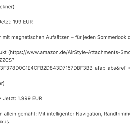
ockner)
Jetzt: 199 EUR
r mit magnetischen Aufsätzen – für jeden Sommerlook de
dukt (https://www.amazon.de/AirStyle-Attachments-Sm
NZZCS?
3F378D0C1E4CFB2D843D7157DBF3BB_afap_abs&ref_
r)
> Jetzt: 1.999 EUR
n allein gemäht: Mit intelligenter Navigation, Randtri
uxus.