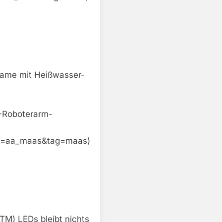
eame mit Heißwasser-
-Roboterarm-
=aa_maas&tag=maas)
TM) LEDs bleibt nichts