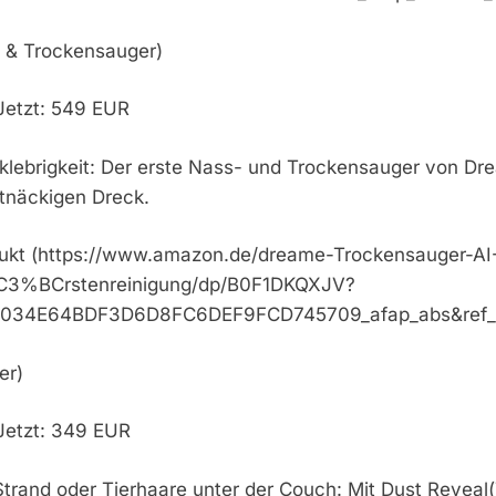
 & Trockensauger)
Jetzt: 549 EUR
lebrigkeit: Der erste Nass- und Trockensauger von Dr
tnäckigen Dreck.
dukt (https://www.amazon.de/dreame-Trockensauger-AI
C3%BCrstenreinigung/dp/B0F1DKQXJV?
034E64BDF3D6D8FC6DEF9FCD745709_afap_abs&ref_
er)
Jetzt: 349 EUR
rand oder Tierhaare unter der Couch: Mit Dust Reveal(