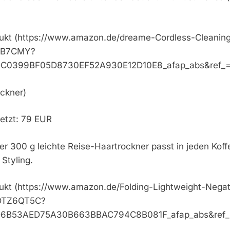
dukt (https://www.amazon.de/dreame-Cordless-Cleanin
6ZB7CMY?
C0399BF05D8730EF52A930E12D10E8_afap_abs&ref_
ckner)
Jetzt: 79 EUR
 Der 300 g leichte Reise-Haartrockner passt in jeden Koff
 Styling.
ukt (https://www.amazon.de/Folding-Lightweight-Nega
0DTZ6QT5C?
6B53AED75A30B663BBAC794C8B081F_afap_abs&ref_