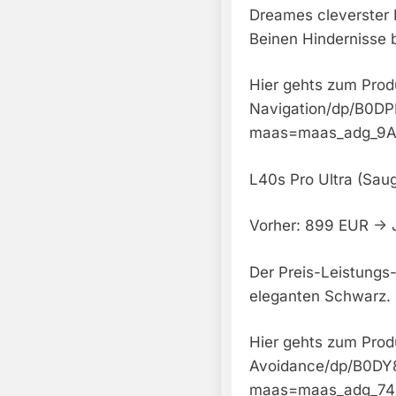
Dreames cleverster 
Beinen Hindernisse bi
Hier gehts zum Pro
Navigation/dp/B0D
maas=maas_adg_9A
L40s Pro Ultra (Sau
Vorher: 899 EUR -> 
Der Preis-Leistungs
eleganten Schwarz.
Hier gehts zum Prod
Avoidance/dp/B0D
maas=maas_adg_74