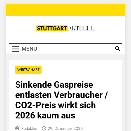
Skip
to
content
Stuttgart
Aktuell
MENU
WIRTSCHAFT
Sinkende Gaspreise
entlasten Verbraucher /
CO2-Preis wirkt sich
2026 kaum aus
Redaktion
29. Dezember 2025