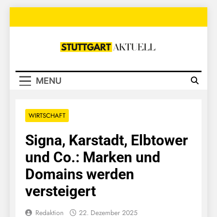
Skip
to
content
Stuttgart
Aktuell
MENU
WIRTSCHAFT
Signa, Karstadt, Elbtower
und Co.: Marken und
Domains werden
versteigert
Redaktion
22. Dezember 2025