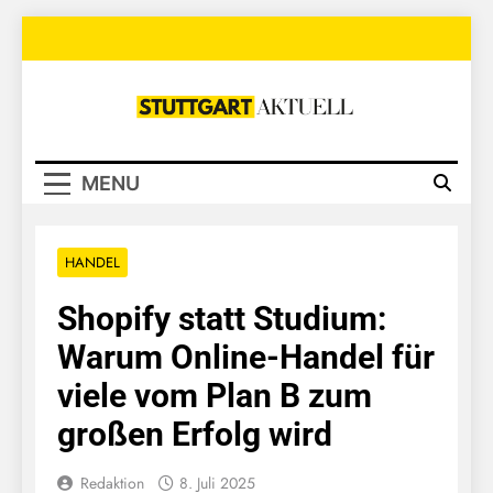
Skip
to
content
Stuttgart
Aktuell
MENU
HANDEL
Shopify statt Studium:
Warum Online-Handel für
viele vom Plan B zum
großen Erfolg wird
Redaktion
8. Juli 2025