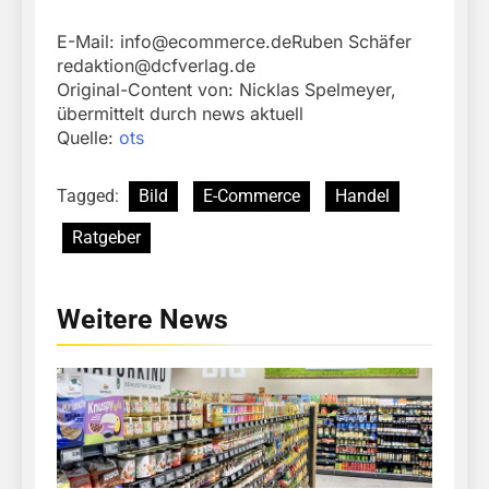
E-Mail:
info@ecommerce.deRuben
Schäfer
redaktion@dcfverlag.de
Original-Content von: Nicklas Spelmeyer,
übermittelt durch news aktuell
Quelle:
ots
Tagged:
Bild
E-Commerce
Handel
Ratgeber
Weitere News