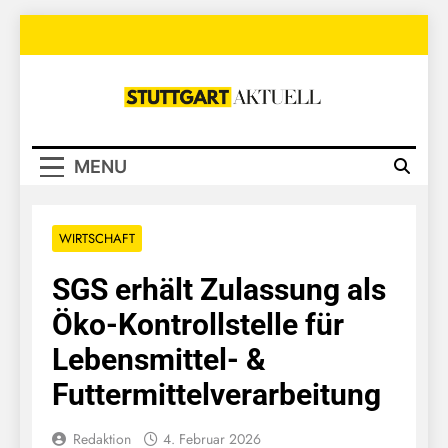
Skip
to
content
Stuttgart
Aktuell
MENU
WIRTSCHAFT
SGS erhält Zulassung als
Öko-Kontrollstelle für
Lebensmittel- &
Futtermittelverarbeitung
Redaktion
4. Februar 2026