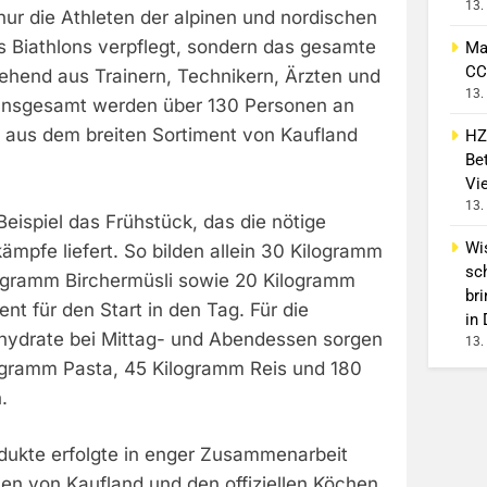
13.
ur die Athleten der alpinen und nordischen
s Biathlons verpflegt, sondern das gesamte
Ma
CC
ehend aus Trainern, Technikern, Ärzten und
13.
 Insgesamt werden über 130 Personen an
 aus dem breiten Sortiment von Kaufland
HZ
Bet
Vi
13.
eispiel das Frühstück, das die nötige
Wi
kämpfe liefert. So bilden allein 30 Kilogramm
sc
logramm Birchermüsli sowie 20 Kilogramm
br
t für den Start in den Tag. Für die
in
hydrate bei Mittag- und Abendessen sorgen
13.
ogramm Pasta, 45 Kilogramm Reis und 180
.
dukte erfolgte in enger Zusammenarbeit
en von Kaufland und den offiziellen Köchen