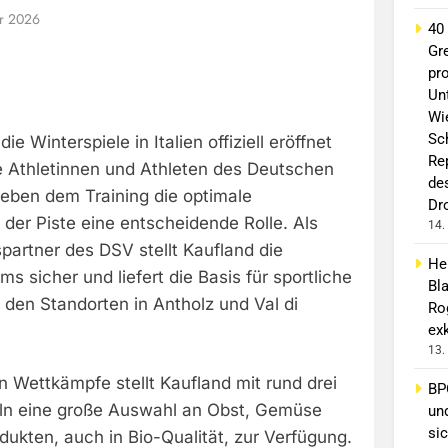
ar 2026
40
Gr
pro
Un
Wi
Sc
e Winterspiele in Italien offiziell eröffnet
Re
ie Athletinnen und Athleten des Deutschen
de
eben dem Training die optimale
Dr
 der Piste eine entscheidende Rolle. Als
14.
spartner des DSV stellt Kaufland die
He
s sicher und liefert die Basis für sportliche
Bl
den Standorten in Antholz und Val di
Ro
exk
13.
 Wettkämpfe stellt Kaufland mit rund drei
BP
ln eine große Auswahl an Obst, Gemüse
un
sic
ukten, auch in Bio-Qualität, zur Verfügung.