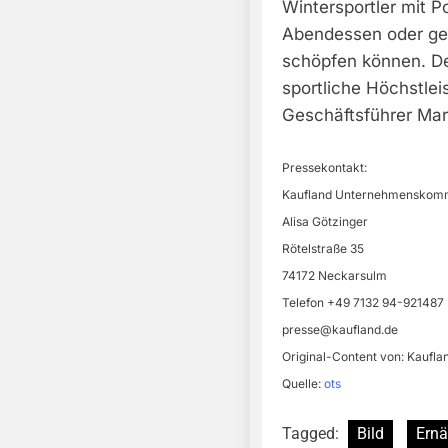
Wintersportler mit P
Abendessen oder ges
schöpfen können. Den
sportliche Höchstlei
Geschäftsführer Mar
Pressekontakt:
Kaufland Unternehmenskomm
Alisa Götzinger
Rötelstraße 35
74172 Neckarsulm
Telefon +49 7132 94-921487
presse@kaufland.de
Original-Content von: Kauflan
Quelle:
ots
Tagged:
Bild
Ern