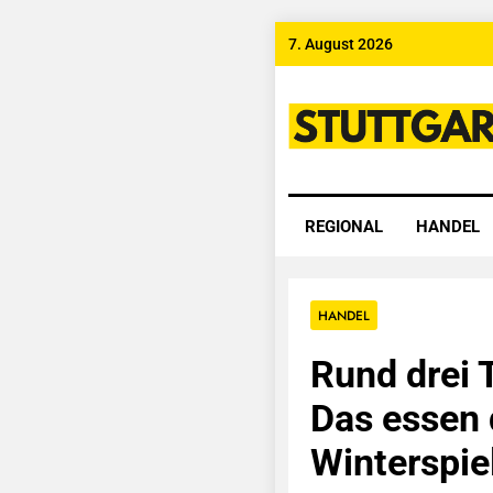
Skip
7. August 2026
to
content
Stuttgart
REGIONAL
HANDEL
HANDEL
Rund drei 
Das essen 
Winterspie