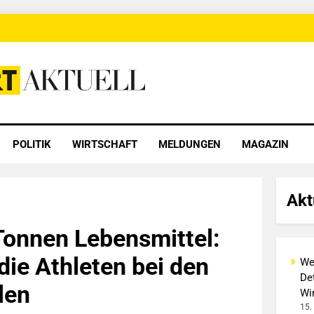
 Aktuell
POLITIK
WIRTSCHAFT
MELDUNGEN
MAGAZIN
Akt
Tonnen Lebensmittel:
die Athleten bei den
We
Det
len
Wi
15.