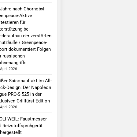
 Jahre nach Chornobyl:
eenpeace-Aktive
testieren für
terstützung bei
ederaufbau der zerstörten
hutzhülle / Greenpeace-
port dokumentiert Folgen
s russischen
ohnenangriffs
 April 2026
ißer Saisonauftakt im All-
ack-Design: Der Napoleon
gue PRO-S 525 in der
lusiven Grillfürst-Edition
 April 2026
OLI-WEIL: Faustmesser
d Reizstoffsprühgerät
hergestellt