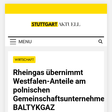
Skip
to
content
Stuttgart
Aktuell
MENU
WIRTSCHAFT
Rheingas übernimmt
Westfalen-Anteile am
polnischen
Gemeinschaftsunternehmen
BALTYKGAZ