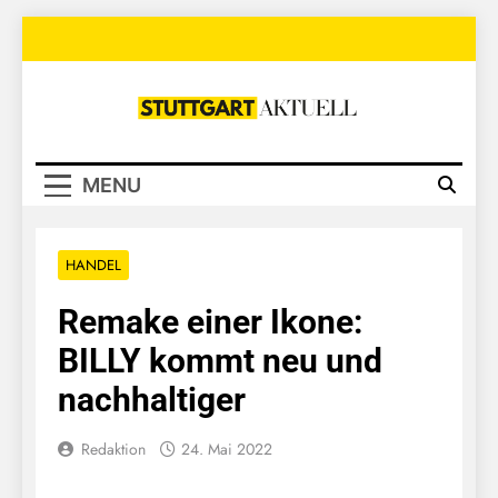
Skip
to
content
Stuttgart
Aktuell
MENU
HANDEL
Remake einer Ikone:
BILLY kommt neu und
nachhaltiger
Redaktion
24. Mai 2022