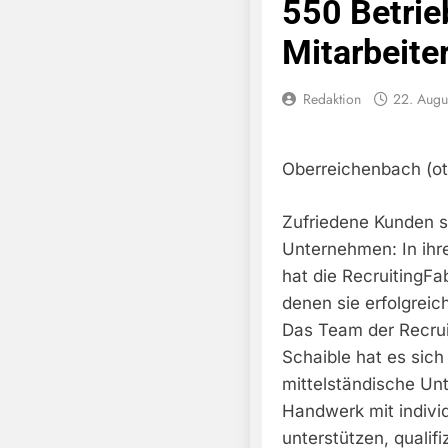
550 Betrie
Mitarbeite
Redaktion
22. Augu
Oberreichenbach (ot
Zufriedene Kunden si
Unternehmen: In ih
hat die RecruitingFa
denen sie erfolgreic
Das Team der Recrui
Schaible hat es sich
mittelständische Un
Handwerk mit indivi
unterstützen, qualifi