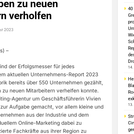
ben zu neuen
40
rn verholfen
Gr
pro
Un
st 2023
Wi
Sc
Re
s) –
de
Dr
nd der Erfolgsmesser für jedes
14.
rem aktuellen Unternehmens-Report 2023
He
brik bereits über 550 Unternehmen gezählt,
Bl
h zu neuen Mitarbeitern verhelfen konnte.
Ro
ting-Agentur um Geschäftsführerin Vivien
exk
13.
 zur Aufgabe gemacht, vor allem kleine und
ternehmen aus der Industrie und dem
Str
duellem Online-Marketing dabei zu
Ci
ge
zierte Fachkräfte aus ihrer Region zu