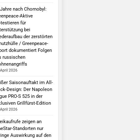
 Jahre nach Chornobyl:
eenpeace-Aktive
testieren für
terstützung bei
ederaufbau der zerstörten
hutzhülle / Greenpeace-
port dokumentiert Folgen
s russischen
ohnenangriffs
 April 2026
ißer Saisonauftakt im All-
ack-Design: Der Napoleon
gue PRO-S 525 in der
lusiven Grillfürst-Edition
 April 2026
eikaufrufe zeigen an
neStar-Standorten nur
ringe Auswirkung auf den