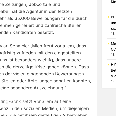
Ki
e Zeitungen, Jobportale und
13.
Dabei hat die Agentur in den letzten
BP
ehr als 35.000 Bewerbungen für die durch
un
ehmen generiert und zahlreiche Stellen
sic
senden Kandidaten besetzt.
13.
Ma
vian Schaible: „Mich freut vor allem, dass
CC
gfristig zufrieden mit den eingestellten
13.
uns ist besonders wichtig, dass unsere
HZ
ch die derzeitige Krise gehen können. Dass
Bet
gen der vielen eingehenden Bewerbungen
Vi
 Stellen oder Abteilungen schaffen konnten,
13.
gs eine besondere Auszeichnung.“
ingFabrik setzt vor allem auf eine
senz in den sozialen Medien, um diejenigen
nen, die mit ihrem derzeitigen Arbeitgeber