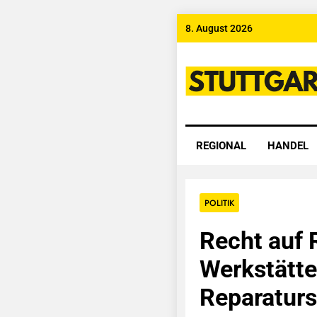
Skip
8. August 2026
to
content
Stuttgart
REGIONAL
HANDEL
POLITIK
Recht auf 
Werkstätte
Reparaturs