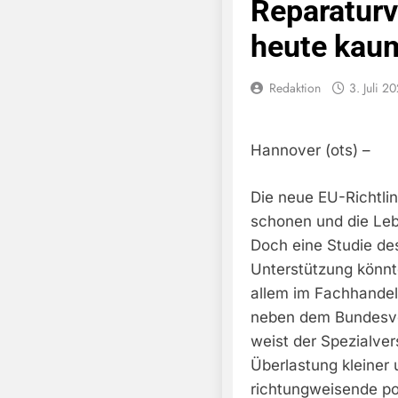
Reparaturv
heute kaum
Redaktion
3. Juli 2
Hannover (ots) –
Die neue EU-Richtli
schonen und die Leb
Doch eine Studie des
Unterstützung könnt
allem im Fachhandel.
neben dem Bundesve
weist der Spezialver
Überlastung kleiner u
richtungweisende p