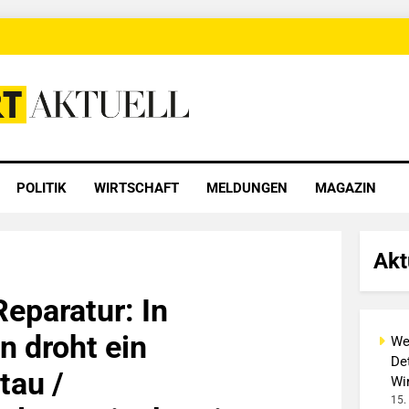
 Aktuell
POLITIK
WIRTSCHAFT
MELDUNGEN
MAGAZIN
Akt
Reparatur: In
n droht ein
We
Det
tau /
Wi
15.