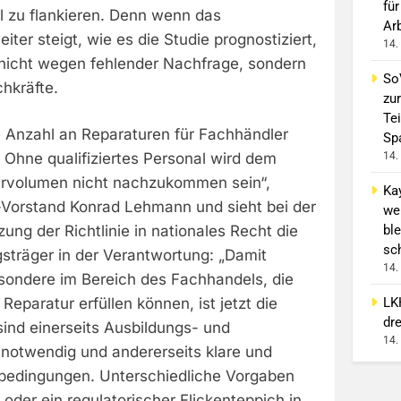
für
oll zu flankieren. Denn wenn das
Ar
ter steigt, wie es die Studie prognostiziert,
14.
 nicht wegen fehlender Nachfrage, sondern
So
hkräfte.
zur
Tei
ie Anzahl an Reparaturen für Fachhändler
Sp
14.
 Ohne qualifiziertes Personal wird dem
urvolumen nicht nachzukommen sein“,
Ka
e-Vorstand Konrad Lehmann und sieht bei der
we
ble
ng der Richtlinie in nationales Recht die
sc
sträger in der Verantwortung: „Damit
14.
ondere im Bereich des Fachhandels, die
LK
Reparatur erfüllen können, ist jetzt die
dr
 sind einerseits Ausbildungs- und
14.
 notwendig und andererseits klare und
bedingungen. Unterschiedliche Vorgaben
 oder ein regulatorischer Flickenteppich in