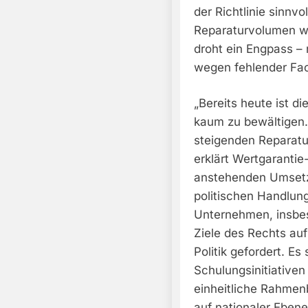
der Richtlinie sinnv
Reparaturvolumen wei
droht ein Engpass –
wegen fehlender Fac
„Bereits heute ist d
kaum zu bewältigen.
steigenden Reparat
erklärt Wertgaranti
anstehenden Umsetzu
politischen Handlung
Unternehmen, insbes
Ziele des Rechts auf 
Politik gefordert. Es
Schulungsinitiativen
einheitliche Rahmen
auf nationaler Ebene