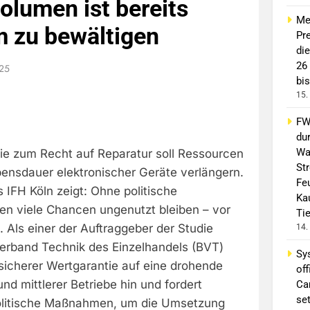
olumen ist bereits
Me
 zu bewältigen
Pre
di
26
025
bis
15.
FW 
du
Wa
nie zum Recht auf Reparatur soll Ressourcen
St
ensdauer elektronischer Geräte verlängern.
Fe
 IFH Köln zeigt: Ohne politische
Ka
en viele Chancen ungenutzt bleiben – vor
Ti
 Als einer der Auftraggeber der Studie
14.
rband Technik des Einzelhandels (BVT)
Sy
sicherer Wertgarantie auf eine drohende
off
nd mittlerer Betriebe hin und fordert
Ca
se
olitische Maßnahmen, um die Umsetzung