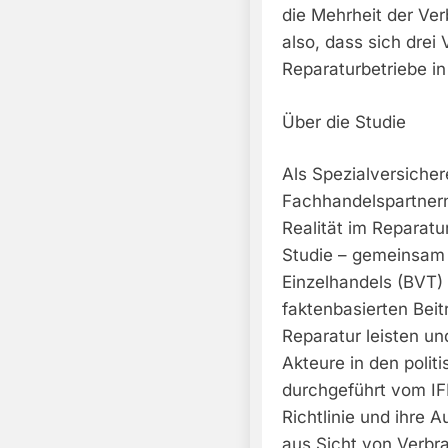
die Mehrheit der Ve
also, dass sich drei 
Reparaturbetriebe i
Über die Studie
Als Spezialversiche
Fachhandelspartnern
Realität im Reparatu
Studie – gemeinsam
Einzelhandels (BVT
faktenbasierten Beit
Reparatur leisten un
Akteure in den politi
durchgeführt vom IF
Richtlinie und ihre
aus Sicht von Verbr