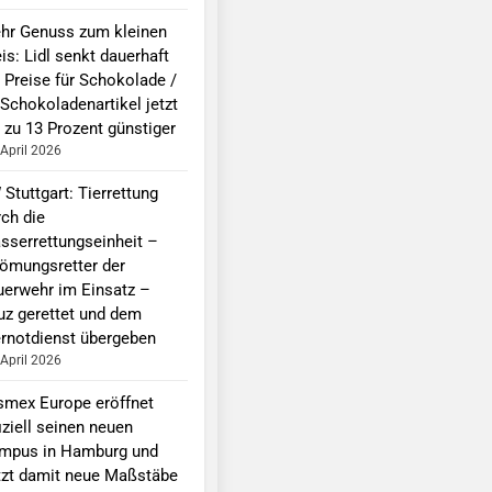
hr Genuss zum kleinen
is: Lidl senkt dauerhaft
e Preise für Schokolade /
 Schokoladenartikel jetzt
 zu 13 Prozent günstiger
 April 2026
Stuttgart: Tierrettung
rch die
sserrettungseinheit –
römungsretter der
uerwehr im Einsatz –
uz gerettet und dem
ernotdienst übergeben
 April 2026
smex Europe eröffnet
iziell seinen neuen
mpus in Hamburg und
tzt damit neue Maßstäbe