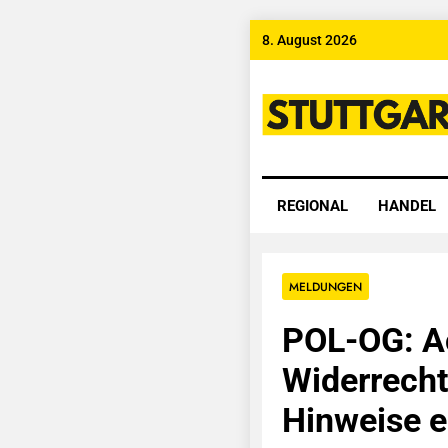
Skip
8. August 2026
to
content
Stuttgart
REGIONAL
HANDEL
MELDUNGEN
POL-OG: A
Widerrecht
Hinweise e