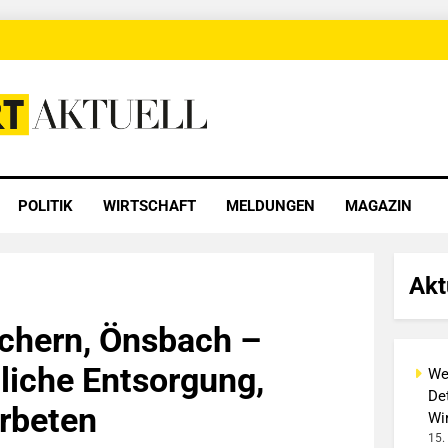
 Aktuell
POLITIK
WIRTSCHAFT
MELDUNGEN
MAGAZIN
Akt
chern, Önsbach –
liche Entsorgung,
We
Det
rbeten
Wi
15.