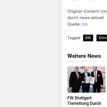
Original-Content von
durch news aktuell
Quelle:
ots
Tagged:
BW
Krimi
Weitere News
FW Stuttgart:
Tierrettung Durch