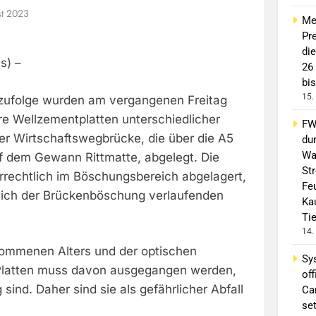
st 2023
Me
Pre
di
s) –
26
bis
15.
 zufolge wurden am vergangenen Freitag
e Wellzementplatten unterschiedlicher
FW 
er Wirtschaftswegbrücke, die über die A5
du
Wa
uf dem Gewann Rittmatte, abgelegt. Die
St
rrechtlich im Böschungsbereich abgelagert,
Fe
ich der Brückenböschung verlaufenden
Ka
Ti
14.
ommenen Alters und der optischen
Sy
 Platten muss davon ausgegangen werden,
off
 sind. Daher sind sie als gefährlicher Abfall
Ca
se