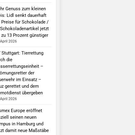
hr Genuss zum kleinen
is: Lidl senkt dauerhaft
e Preise für Schokolade /
 Schokoladenartikel jetzt
 zu 13 Prozent günstiger
 April 2026
Stuttgart: Tierrettung
rch die
sserrettungseinheit –
römungsretter der
uerwehr im Einsatz –
uz gerettet und dem
ernotdienst übergeben
 April 2026
smex Europe eröffnet
iziell seinen neuen
mpus in Hamburg und
tzt damit neue Maßstäbe