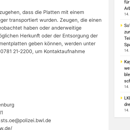
für
Ar
zugehen, dass die Platten mit einem
14.
er transportiert wurden. Zeugen, die einen
So
eobachtet haben oder anderweitige
zur
öglichen Herkunft oder der Entsorgung der
Tei
mentplatten geben können, werden unter
Sp
 0781 21-2200, um Kontaktaufnahme
14.
Ka
we
ble
sc
14.
LK
dr
enburg
14.
11
.sts.oe@polizei.bwl.de
bw.de/