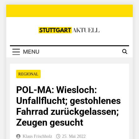
Skip
to
content
Stuttgart
Aktuell
MENU
REGIONAL
POL-MA: Wiesloch:
Unfallflucht; gestohlenes
Fahrrad zurückgelassen;
Zeugen gesucht
Klaus Frischholz
25. Mai 2022