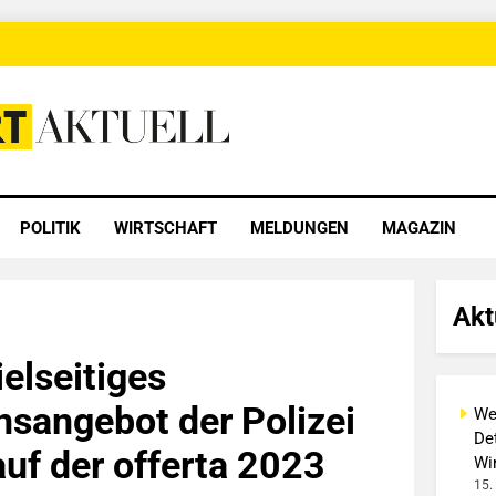
 Aktuell
POLITIK
WIRTSCHAFT
MELDUNGEN
MAGAZIN
Akt
elseitiges
nsangebot der Polizei
We
Det
auf der offerta 2023
Wi
15.