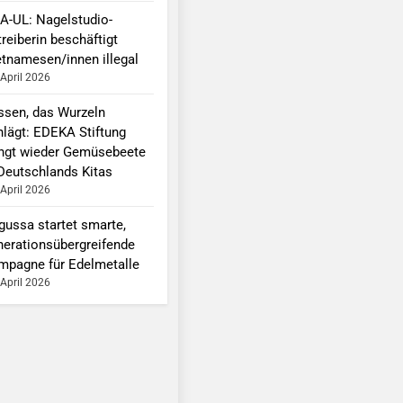
A-UL: Nagelstudio-
reiberin beschäftigt
etnamesen/innen illegal
 April 2026
ssen, das Wurzeln
hlägt: EDEKA Stiftung
ingt wieder Gemüsebeete
 Deutschlands Kitas
 April 2026
gussa startet smarte,
nerationsübergreifende
mpagne für Edelmetalle
 April 2026