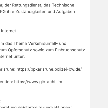
hr, der Rettungsdienst, das Technische
LRG ihre Zuständigkeiten und Aufgaben
Internet
um das Thema Verkehrsunfall- und
 zum Opferschutz sowie zum Einbruchschutz
nternet unter:
rlsruhe: https://ppkarlsruhe.polizei-bw.de/
vention: https://www.gib-acht-im-
:
beratung.de/startseite-und-aktionen/