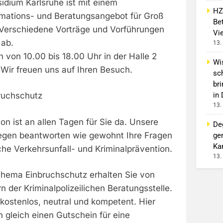
sidium Karlsruhe ist mit einem
HZ
mations- und Beratungsangebot für Groß
Bet
. Verschiedene Vorträge und Vorführungen
Vi
 ab.
13.
h von 10.00 bis 18.00 Uhr in der Halle 2
Wi
 Wir freuen uns auf Ihren Besuch.
sc
br
in
ruchschutz
13.
on ist an allen Tagen für Sie da. Unsere
De
legen beantworten wie gewohnt Ihre Fragen
ge
Ka
iche Verkehrsunfall- und Kriminalprävention.
13.
hema Einbruchschutz erhalten Sie von
 der Kriminalpolizeilichen Beratungsstelle.
 kostenlos, neutral und kompetent. Hier
 gleich einen Gutschein für eine