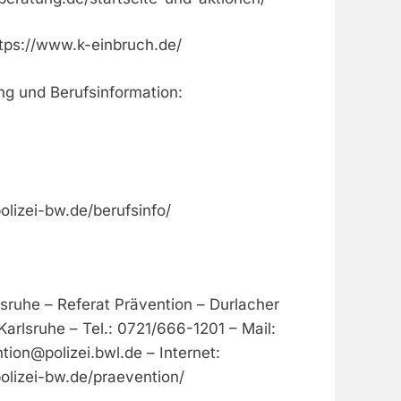
ttps://www.k-einbruch.de/
ng und Berufsinformation:
polizei-bw.de/berufsinfo/
lsruhe – Referat Prävention – Durlacher
Karlsruhe – Tel.: 0721/666-1201 – Mail:
ntion@polizei.bwl.de
– Internet:
polizei-bw.de/praevention/