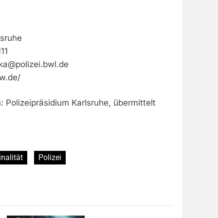
lsruhe
11
.ka@polizei.bwl.de
bw.de/
: Polizeipräsidium Karlsruhe, übermittelt
nalität
Polizei