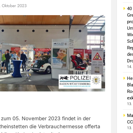
. Oktober 2023
40
Gr
pro
Un
Wi
Sc
Re
de
Dr
14.
He
Bl
Ro
exk
13.
Ma
 zum 05. November 2023 findet in der
CC
Rheinstetten die Verbrauchermesse offerta
13.