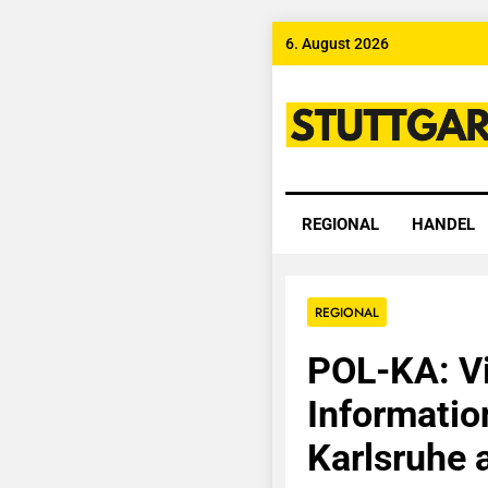
Skip
6. August 2026
to
content
Stuttgart
REGIONAL
HANDEL
REGIONAL
POL-KA: Vi
Informatio
Karlsruhe 