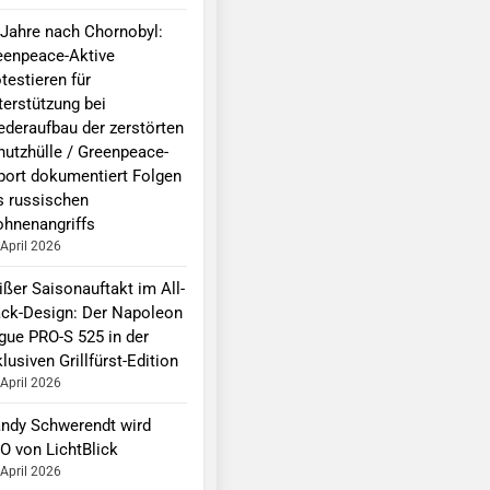
 Jahre nach Chornobyl:
eenpeace-Aktive
testieren für
terstützung bei
ederaufbau der zerstörten
hutzhülle / Greenpeace-
port dokumentiert Folgen
s russischen
ohnenangriffs
 April 2026
ißer Saisonauftakt im All-
ack-Design: Der Napoleon
gue PRO-S 525 in der
lusiven Grillfürst-Edition
 April 2026
ndy Schwerendt wird
O von LichtBlick
 April 2026