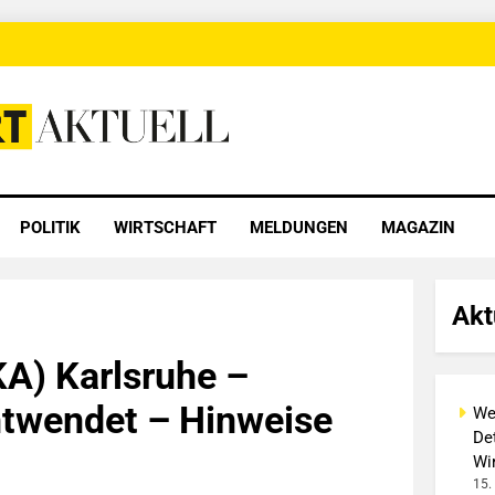
 Aktuell
POLITIK
WIRTSCHAFT
MELDUNGEN
MAGAZIN
Akt
A) Karlsruhe –
ntwendet – Hinweise
We
Det
Wi
15.