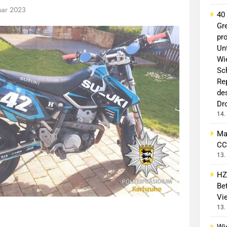
uar 2023
40
Gr
pro
Un
Wi
Sc
Re
de
Dr
14.
Ma
CC
13.
HZ
Bet
Vi
13.
Wi