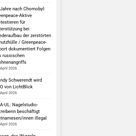
 Jahre nach Chornobyl:
eenpeace-Aktive
testieren für
terstützung bei
ederaufbau der zerstörten
hutzhülle / Greenpeace-
port dokumentiert Folgen
s russischen
ohnenangriffs
 April 2026
ndy Schwerendt wird
O von LichtBlick
 April 2026
A-UL: Nagelstudio-
reiberin beschäftigt
etnamesen/innen illegal
 April 2026
ssen, das Wurzeln