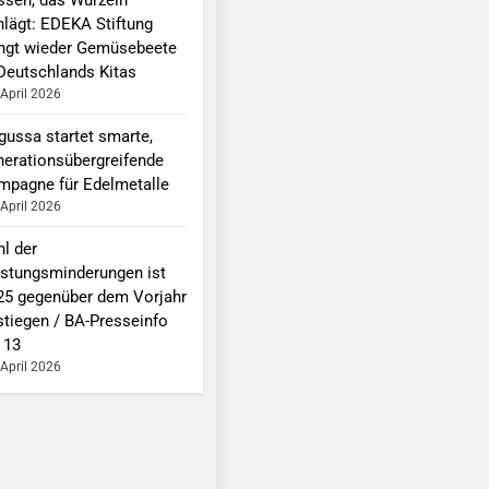
hlägt: EDEKA Stiftung
ingt wieder Gemüsebeete
 Deutschlands Kitas
 April 2026
gussa startet smarte,
nerationsübergreifende
mpagne für Edelmetalle
 April 2026
hl der
istungsminderungen ist
25 gegenüber dem Vorjahr
stiegen / BA-Presseinfo
 13
 April 2026