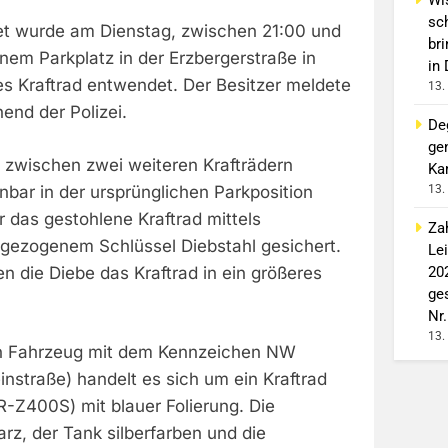
sc
et wurde am Dienstag, zwischen 21:00 und
br
inem Parkplatz in der Erzbergerstraße in
in
es Kraftrad entwendet. Der Besitzer meldete
13.
end der Polizei.
De
ge
zwischen zwei weiteren Krafträdern
Ka
13.
nbar in der ursprünglichen Parkposition
 das gestohlene Kraftrad mittels
Za
gezogenem Schlüssel Diebstahl gesichert.
Le
20
 die Diebe das Kraftrad in ein größeres
ge
Nr.
13.
n Fahrzeug mit dem Kennzeichen NW
nstraße) handelt es sich um ein Kraftrad
R-Z400S) mit blauer Folierung. Die
rz, der Tank silberfarben und die