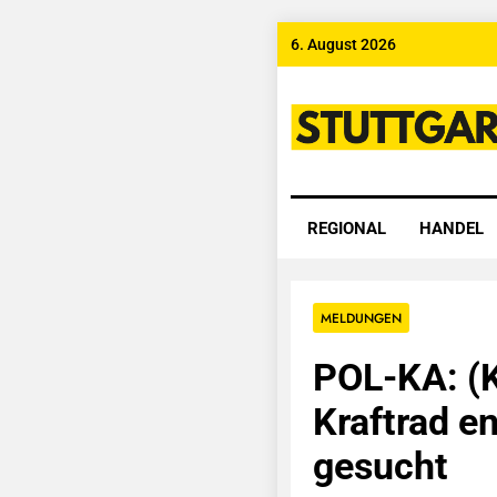
Skip
6. August 2026
to
content
Stuttgart
REGIONAL
HANDEL
MELDUNGEN
POL-KA: (K
Kraftrad e
gesucht