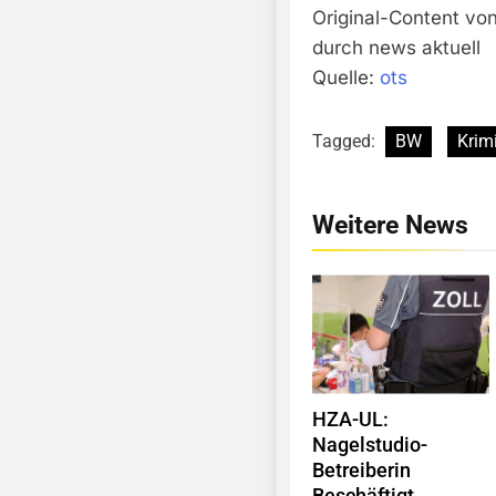
Original-Content von
durch news aktuell
Quelle:
ots
Tagged:
BW
Krimi
Weitere News
HZA-UL:
Nagelstudio-
Betreiberin