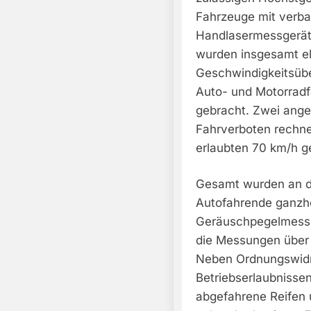
Fahrzeuge mit verb
Handlasermessgeräte
wurden insgesamt el
Geschwindigkeitsüb
Auto- und Motorradf
gebracht. Zwei ange
Fahrverboten rechnen
erlaubten 70 km/h 
Gesamt wurden an d
Autofahrende ganzhei
Geräuschpegelmessu
die Messungen über 
Neben Ordnungswidr
Betriebserlaubnisse
abgefahrene Reifen 