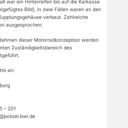
all war ein Hinterreifen bis auf die Karkasse
igefügtes Bild), in zwei Fällen waren an den
Kupplungsgehäuse verbaut. Zahlreiche
en ausgesprochen.
ahmen dieser Motorradkonzeption werden
mten Zuständigkeitsbereich des
tgeführt.
tte an:
iburg
6 – 201
e@polizei.bwl.de