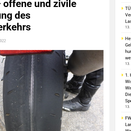
 offene und zivile
TÜ
ng des
Ve
La
erkehrs
13.
He
2022
Ge
hu
wei
13.
1.
Wi
Wir
Di
Spe
13.
FW
La
We