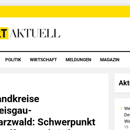
 Aktuell
POLITIK
WIRTSCHAFT
MELDUNGEN
MAGAZIN
Akt
andkreise
eisgau-
We
Det
rzwald: Schwerpunkt
Wi
15.