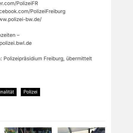
ter.com/PolizeiFR
acebook.com/PolizeiFreiburg
ww.polizei-bw.de/
zeiten –
polizei.bwl.de
: Polizeipräsidium Freiburg, übermittelt
nalität
Polizei