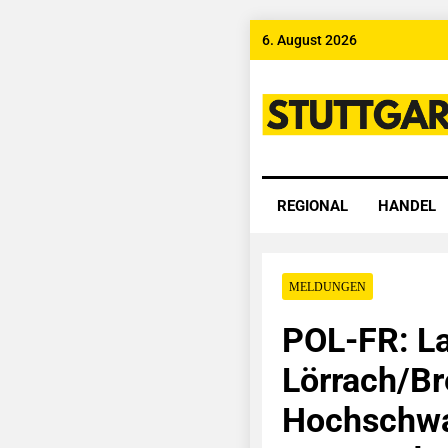
Skip
6. August 2026
to
content
Stuttgart
REGIONAL
HANDEL
MELDUNGEN
POL-FR: L
Lörrach/Br
Hochschwa