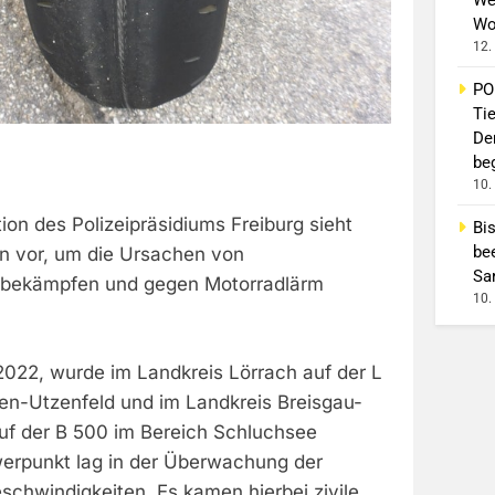
Wo
12.
PO
Ti
De
beg
10.
on des Polizeipräsidiums Freiburg sieht
Bi
be
n vor, um die Ursachen von
Sa
u bekämpfen und gegen Motorradlärm
10.
022, wurde im Landkreis Lörrach auf der L
en-Utzenfeld und im Landkreis Breisgau-
f der B 500 im Bereich Schluchsee
hwerpunkt lag in der Überwachung der
schwindigkeiten. Es kamen hierbei zivile