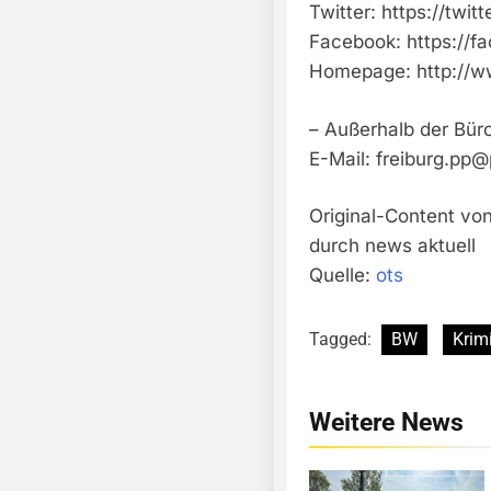
Twitter: https://twit
Facebook: https://f
Homepage: http://w
– Außerhalb der Büro
E-Mail:
freiburg.pp@
Original-Content von
durch news aktuell
Quelle:
ots
Tagged:
BW
Krimi
Weitere News