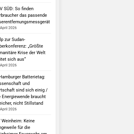
V SÜD: So finden
rbraucher das passende
serentfernungsmessgerät
 April 2026
lp zur Sudan-
berkonferenz: „Größte
manitäre Krise der Welt
tet sich aus“
 April 2026
 Hamburger Batterietag:
ssenschaft und
tschaft sind sich einig /
e Energiewende braucht
icher, nicht Stillstand
 April 2026
 Weinheim: Keine
ngeweile für die
inheimer Feuerwehr am