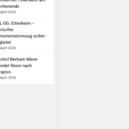
chenende
 April 2026
L-OG: Ettenheim –
erischer
monstrationszug sicher
leitet
 April 2026
schof Bertram Meier
endet Reise nach
rajevo
 April 2026