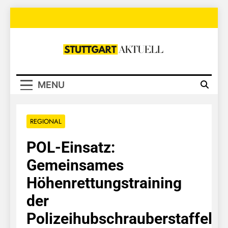
Skip
to
content
Stuttgart
Aktuell
MENU
REGIONAL
POL-Einsatz:
Gemeinsames
Höhenrettungstraining
der
Polizeihubschrauberstaffel