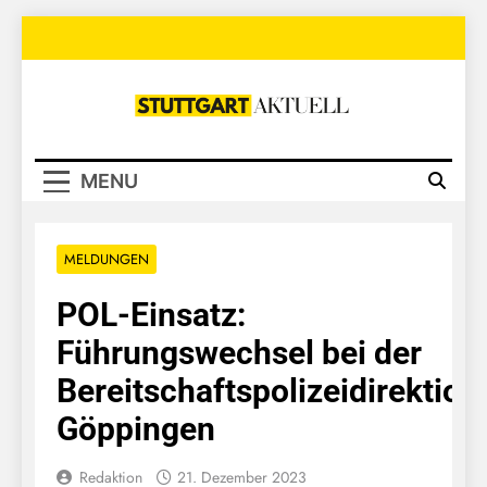
Skip
to
content
Stuttgart
Aktuell
MENU
MELDUNGEN
POL-Einsatz:
Führungswechsel bei der
Bereitschaftspolizeidirektion
Göppingen
Redaktion
21. Dezember 2023