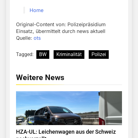
Home
Original-Content von: Polizeipräsidium
Einsatz, übermittelt durch news aktuell
Quelle:
ots
Tagged:
BW
Kriminalität
Polizei
Weitere News
HZA-UL: Leichenwagen aus der Schweiz