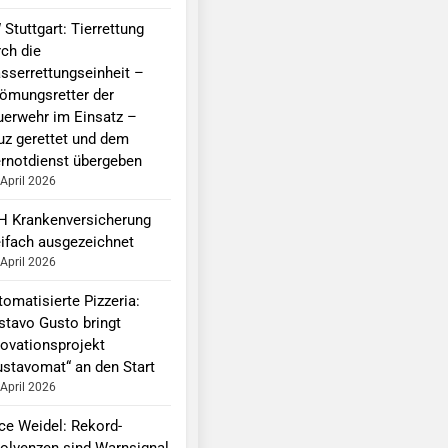
Stuttgart: Tierrettung
rch die
sserrettungseinheit –
römungsretter der
uerwehr im Einsatz –
uz gerettet und dem
ernotdienst übergeben
 April 2026
H Krankenversicherung
eifach ausgezeichnet
 April 2026
omatisierte Pizzeria:
stavo Gusto bringt
novationsprojekt
ustavomat“ an den Start
 April 2026
ice Weidel: Rekord-
solvenzen sind Warnsignal