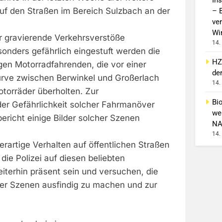
auf den Straßen im Bereich Sulzbach an der
– 
ver
Wi
 gravierende Verkehrsverstöße
14.
ders gefährlich eingestuft werden die
HZ
gen Motorradfahrenden, die vor einer
de
urve zwischen Berwinkel und Großerlach
14.
torräder überholten. Zur
Bi
er Gefährlichkeit solcher Fahrmanöver
wei
richt einige Bilder solcher Szenen
NA
14.
rartige Verhalten auf öffentlichen Straßen
die Polizei auf diesen beliebten
iterhin präsent sein und versuchen, die
ger Szenen ausfindig zu machen und zur