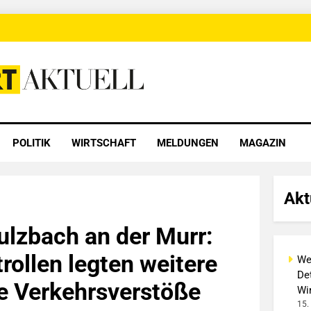
 Aktuell
POLITIK
WIRTSCHAFT
MELDUNGEN
MAGAZIN
Akt
lzbach an der Murr:
rollen legten weitere
We
Det
e Verkehrsverstöße
Wi
15.