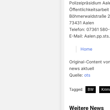
Polizeipräsidium Aal
Öffentlichkeitsarbeit
Böhmerwaldstraße 
73431 Aalen
Telefon: 07361 580
E-Mail:
Aalen.pp.sts
Home
Original-Content von
news aktuell
Quelle:
ots
Tagged:
BW
Krimi
Weitere News