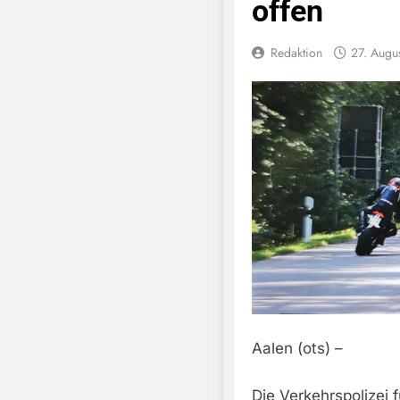
offen
Redaktion
27. Augu
Aalen (ots) –
Die Verkehrspolizei 