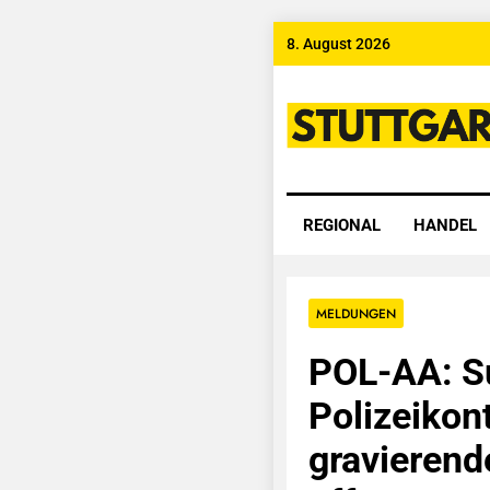
Skip
8. August 2026
to
content
Stuttgart
REGIONAL
HANDEL
MELDUNGEN
POL-AA: Su
Polizeikont
gravierend