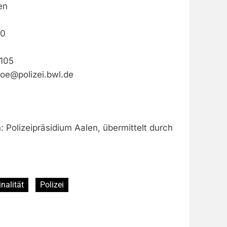
en
20
-105
.oe@polizei.bwl.de
: Polizeipräsidium Aalen, übermittelt durch
nalität
Polizei