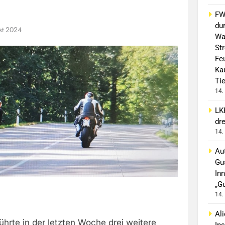
FW 
du
st 2024
Wa
St
Fe
Ka
Ti
14.
LK
dr
14.
Aut
Gu
In
„G
14.
Al
führte in der letzten Woche drei weitere
In