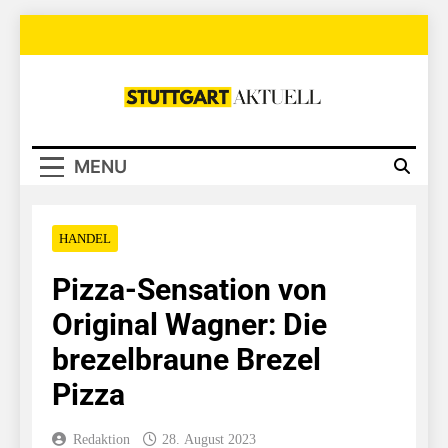
Skip
to
content
Stuttgart
Aktuell
MENU
HANDEL
Pizza-Sensation von
Original Wagner: Die
brezelbraune Brezel
Pizza
Redaktion
28. August 2023