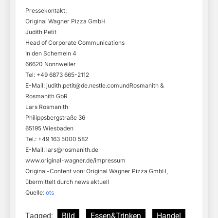
Pressekontakt:
Original Wagner Pizza GmbH
Judith Petit
Head of Corporate Communications
In den Schemeln 4
66620 Nonnweiler
Tel: +49 6873 665-2112
E-Mail:
judith.petit@de.nestle.comundRosmanith
&
Rosmanith GbR
Lars Rosmanith
Philippsbergstraße 36
65195 Wiesbaden
Tel.: +49 163 5000 582
E-Mail:
lars@rosmanith.de
www.original-wagner.de/impressum
Original-Content von: Original Wagner Pizza GmbH,
übermittelt durch news aktuell
Quelle:
ots
Tagged:
Bild
Essen&Trinken
Handel