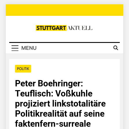
Skip
to
content
Stuttgart
Aktuell
MENU
POLITIK
Peter Boehringer:
Teuflisch: Voßkuhle
projiziert linkstotalitäre
Politikrealität auf seine
faktenfern-surreale