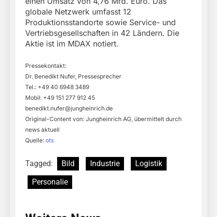
einen Umsatz von 4,76 Mrd. Euro. Das
globale Netzwerk umfasst 12
Produktionsstandorte sowie Service- und
Vertriebsgesellschaften in 42 Ländern. Die
Aktie ist im MDAX notiert.
Pressekontakt:
Dr. Benedikt Nufer, Pressesprecher
Tel.: +49 40 6948 3489
Mobil: +49 151 277 912 45
benedikt.nufer@jungheinrich.de
Original-Content von: Jungheinrich AG, übermittelt durch
news aktuell
Quelle:
ots
Tagged:
Bild
Industrie
Logistik
Personalie