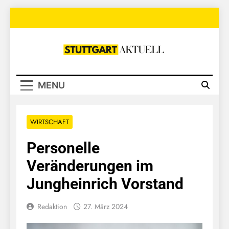
Skip
to
content
Stuttgart
Aktuell
MENU
WIRTSCHAFT
Personelle
Veränderungen im
Jungheinrich Vorstand
Redaktion
27. März 2024