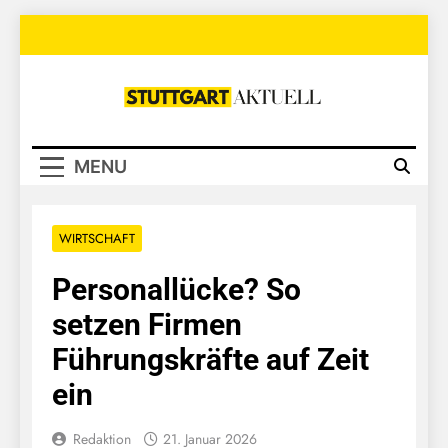
Skip
to
content
Stuttgart
Aktuell
MENU
WIRTSCHAFT
Personallücke? So
setzen Firmen
Führungskräfte auf Zeit
ein
Redaktion
21. Januar 2026