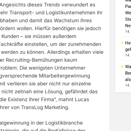
. Angesichts dieses Trends verwundert es
Pa
hr Transport- und Logistikunternehmen ihr
We
St
bhaben und damit das Wachstum ihres
Ne
fördern wollen. Hierfür benötigen sie jedoch
14.
ue Kunden – sie müssen außerdem
He
Fachkräfte einstellen, um der zunehmenden
gef
 werden zu können. Allerdings erhalten viele
14.
iver Recruiting-Bemühungen kaum
Wa
roblem: Die wenigsten Unternehmer
Be
lgversprechende Mitarbeitergewinnung
als
mit verlieren sie aber nicht nur einzelne
14.
e nicht zeitnah eine Lösung, gefährdet das
die Existenz ihrer Firma“, mahnt Lucas
ührer von TransLog Marketing.
nalgewinnung in der Logistikbranche
Strategie, die auf die Bedürfnisse des