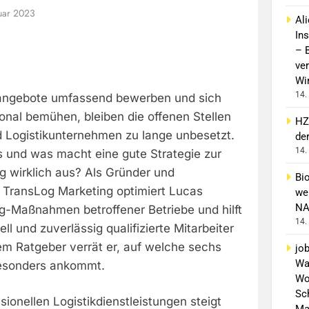
uar 2023
Al
In
– 
ver
Wi
14.
bangebote umfassend bewerben und sich
onal bemühen, bleiben die offenen Stellen
HZ
d Logistikunternehmen zu lange unbesetzt.
de
14.
s und was macht eine gute Strategie zur
g wirklich aus? Als Gründer und
Bi
 TransLog Marketing optimiert Lucas
wei
NA
ng-Maßnahmen betroffener Betriebe und hilft
14.
ll und zuverlässig qualifizierte Mitarbeiter
sem Ratgeber verrät er, auf welche sechs
jo
Wa
besonders ankommt.
Wo
Sch
sionellen Logistikdienstleistungen steigt
Ma