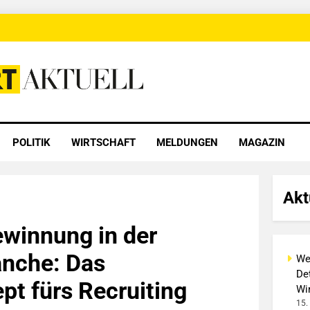
 Aktuell
POLITIK
WIRTSCHAFT
MELDUNGEN
MAGAZIN
Akt
winnung in der
anche: Das
We
Det
pt fürs Recruiting
Wi
15.