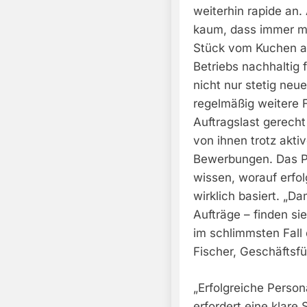
weiterhin rapide an
kaum, dass immer me
Stück vom Kuchen a
Betriebs nachhaltig 
nicht nur stetig ne
regelmäßig weitere 
Auftragslast gerecht
von ihnen trotz akt
Bewerbungen. Das P
wissen, worauf erfo
wirklich basiert. „Da
Aufträge – finden si
im schlimmsten Fall 
Fischer, Geschäftsf
„Erfolgreiche Perso
erfordert eine klare 