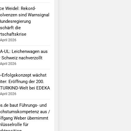
ice Weidel: Rekord-
solvenzen sind Warnsignal
Bundesregierung
schärft die
rtschaftskrise
 April 2026
A-UL: Leichenwagen aus
r Schweiz nachverzollt
 April 2026
o-Erfolgskonzept wächst
ter: Eröffnung der 200.
TURKIND-Welt bei EDEKA
 April 2026
bs.de baut Führungs- und
chstumskompetenz aus /
lfgang Weber übernimmt
lüsselrolle für
rktposition,