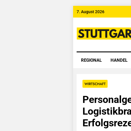
Skip
7. August 2026
to
content
Stuttgart
REGIONAL
HANDEL
WIRTSCHAFT
Personalge
Logistikbr
Erfolgsreze