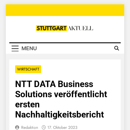
Skip
to
content
Stuttgart
Aktuell
MENU
WIRTSCHAFT
NTT DATA Business
Solutions veröffentlicht
ersten
Nachhaltigkeitsbericht
Redaktion
17. Oktober 2023