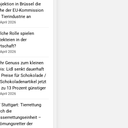
jektion in Brüssel die
he der EU-Kommission
 Tierindustrie an
 April 2026
lche Rolle spielen
ekteien in der
rtschaft?
 April 2026
hr Genuss zum kleinen
is: Lidl senkt dauerhaft
e Preise für Schokolade /
 Schokoladenartikel jetzt
 zu 13 Prozent günstiger
 April 2026
Stuttgart: Tierrettung
rch die
sserrettungseinheit –
römungsretter der