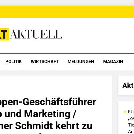
 Aktuell
POLITIK
WIRTSCHAFT
MELDUNGEN
MAGAZIN
Akt
ppen-Geschäftsführer
b und Marketing /
EU
„Ze
er Schmidt kehrt zu
Ti
An