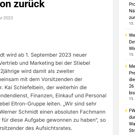
ron zurück
Pro
Nä
st 2023
zur
15.
We
Det
Wi
t wird ab 1. September 2023 neuer
15.
Vertrieb und Marketing bei der Stiebel
Me
2jährige wird damit als zweiter
Pre
meinsam mit dem Vorsitzenden der
di
26
. Kai Schiefelbein, der weiterhin die
bis
undendienst, Finanzen, Einkauf und Personal
15.
ebel Eltron-Gruppe leiten. „Wir sind sehr
FW 
z-Werner Schmidt einen absoluten Fachmann
du
 für diese Aufgabe gewonnen zu haben“, so
Wa
orsitzender des Aufsichtsrates.
St