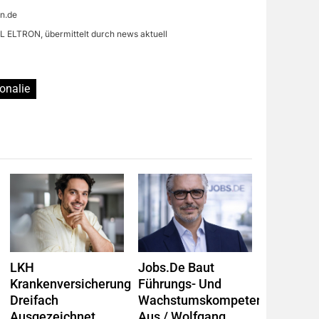
on.de
L ELTRON, übermittelt durch news aktuell
onalie
LKH
Jobs.de Baut
Krankenversicherung
Führungs- Und
Dreifach
Wachstumskompetenz
Ausgezeichnet
Aus / Wolfgang