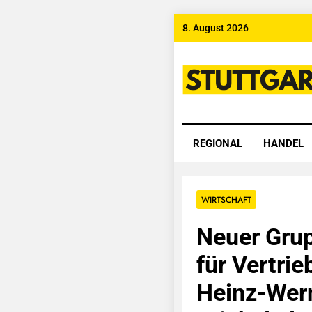
Skip
8. August 2026
to
content
Stuttgart
REGIONAL
HANDEL
WIRTSCHAFT
Neuer Gru
für Vertrie
Heinz-Wern