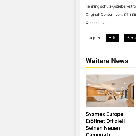
henning.schulz@stiebel-eltr
Original-Content von: STIEBE
Quelle:
ots
Tagged:
Bild
Pers
Weitere News
Sysmex Europe
Eröffnet Offiziell
Seinen Neuen
Campus In