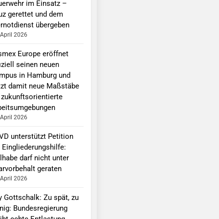
uerwehr im Einsatz –
uz gerettet und dem
ernotdienst übergeben
 April 2026
smex Europe eröffnet
iziell seinen neuen
mpus in Hamburg und
tzt damit neue Maßstäbe
 zukunftsorientierte
beitsumgebungen
 April 2026
VD unterstützt Petition
 Eingliederungshilfe:
lhabe darf nicht unter
arvorbehalt geraten
 April 2026
y Gottschalk: Zu spät, zu
nig: Bundesregierung
ibt echte Entlastung