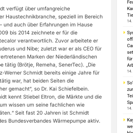
Fe
dt verfügt über umfangreiche
Ka
Ti
er Haustechnikbranche, speziell im Bereich
14.
– und auch über Erfahrungen im Hause
2009 bis 2014 zeichnete er für die
Sy
off
tecalor verantwortlich. Zuvor arbeitete er
Ca
derus und Nibe; zuletzt war er als CEO für
se
 vertretenen Marken der Niederländischen
für
tätig (Brötje, Remeha, SenerTec). „Die
Ar
14.
z-Werner Schmidt bereits einige Jahre für
tig war, hat beiden Seiten die
So
er gemacht“, so Dr. Kai Schiefelbein.
zur
Tei
t kennt Stiebel Eltron, die Märkte und die
Sp
rum wissen um seine fachlichen wie
14.
ten.“ Seit fast 20 Jahren ist Schmidt
Ka
des Bundesverbandes Wärmepumpe aktiv.
we
ble