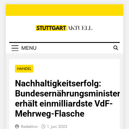
Skip
to
content
Stuttgart
Aktuell
MENU
HANDEL
Nachhaltigkeitserfolg:
Bundesernährungsministeri
erhält einmilliardste VdF-
Mehrweg-Flasche
Redaktion
1. Juni 2022