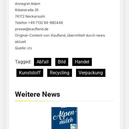
Annegret Adam
Rötelstraße 35
74172 Neckarsulm
Telefon +49 7132 94-680448
presse@kaufland.de
Original-Content von: Kaufland, übermittelt durch news
aktuell
Quelle:
ots
Tagged:
Abfall
Bild
Handel
Kunststoff
Recycling
Verpackung
Weitere News