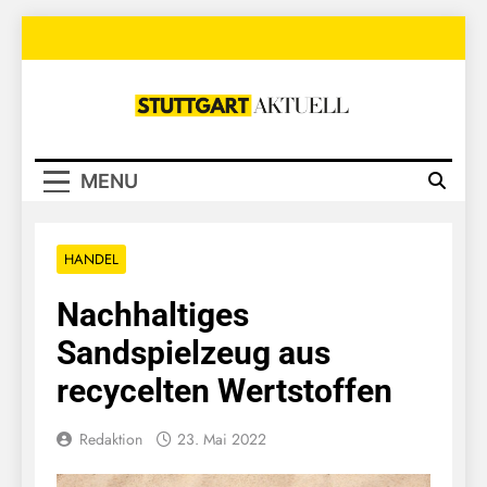
Skip
to
content
Stuttgart
Aktuell
MENU
HANDEL
Nachhaltiges
Sandspielzeug aus
recycelten Wertstoffen
Redaktion
23. Mai 2022